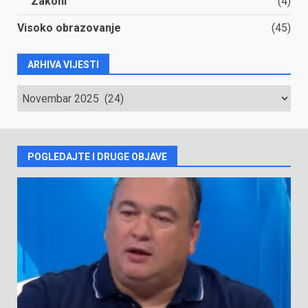
Zakoni
(4)
Visoko obrazovanje
(45)
ARHIVA VIJESTI
ARHIVA
VIJESTI
POGLEDAJTE I DRUGE OBJAVE