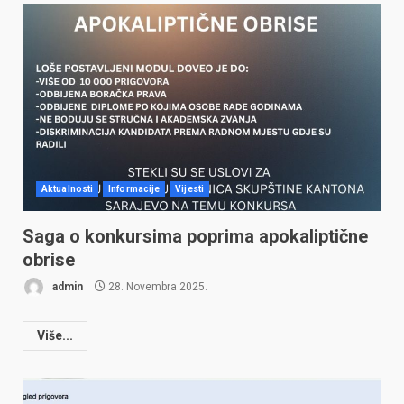
Aktualnosti
Informacije
Vijesti
Saga o konkursima poprima apokaliptične
obrise
admin
28. Novembra 2025.
Više...