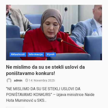
Aktualnosti
Informacije
Vijesti
Ne mislimo da su se stekli uslovi da
poništavamo konkurs!
admin
14. Novembra 2025.
“NE MISLIMO DA SU SE STEKLI USLOVI DA
PONIŠTAVAMO KONKURS” – izjava ministrice Naide
Hota Muminović u SKS...