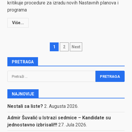
kritikuje procedure za izradu novih Nastavnih planova i
programa
Više...
Posts
1
2
Next
pagination
PRETRAGA
Pretraga:
NAJNOVIJE
Nestali sa liste?
2. Augusta 2026.
Admir Šuvalić u Istrazi sedmice – Kandidate su
jednostavno izbrisali!!!
27. Jula 2026.