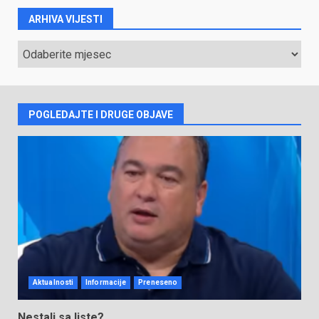
ARHIVA VIJESTI
ARHIVA
VIJESTI
POGLEDAJTE I DRUGE OBJAVE
Aktualnosti
Informacije
Preneseno
Nestali sa liste?