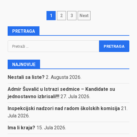
Posts
1
2
3
Next
pagination
PRETRAGA
Pretraga:
NAJNOVIJE
Nestali sa liste?
2. Augusta 2026.
Admir Šuvalić u Istrazi sedmice – Kandidate su
jednostavno izbrisali!!!
27. Jula 2026.
Inspekcijski nadzori nad radom školskih komisija
21.
Jula 2026.
Ima li kraja?
15. Jula 2026.