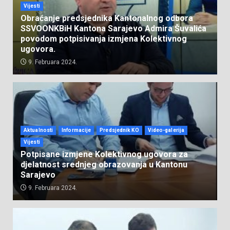
Vijesti
Obraćanje predsjednika Kantonalnog odbora
SSVOONKBiH Kantona Sarajevo Admira Šuvalića
povodom potpisivanja izmjena Kolektivnog
ugovora.
9. Februara 2024.
Aktualnosti
Informacije
Predsjednik KO
Video-galerija
Vijesti
Potpisane izmjene Kolektivnog ugovora za
djelatnost srednjeg obrazovanja u Kantonu
Sarajevo
9. Februara 2024.