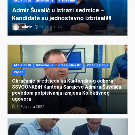
Aktualnosti
Informacije
Preneseno
Admir Šuvalić u Istrazi sedmice –
Kandidate su jednostavno izbrisali!!!
admin
27. Jula 2026.
Aktualnosti
Informacije
Predsjednik KO
Video-galerija
Vijesti
Obraćanje predsjednika Kantonalnog odbora
SSVOONKBiH Kantona Sarajevo Admira Šuvalića
povodom potpisivanja izmjena Kolektivnog
ugovora.
9. Februara 2024.