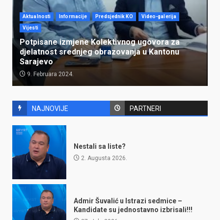
Aktualnosti
Informacije
Predsjednik KO
Video-galerija
Vijesti
Potpisane izmjene Kolektivnog ugovora za
djelatnost srednjeg obrazovanja u Kantonu
Sarajevo
9. Februara 2024.
NAJNOVIJE
PARTNERI
Nestali sa liste?
2. Augusta 2026.
Admir Šuvalić u Istrazi sedmice –
Kandidate su jednostavno izbrisali!!!