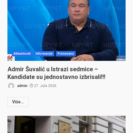
Aktualnosti
Informacije
Preneseno
Admir Šuvalić u Istrazi sedmice –
Kandidate su jednostavno izbrisali!!!
admin
27. Jula 2026.
Više...