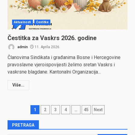
Aktualnosti
Čestitke
Čestitka za Vaskrs 2026. godine
admin
11. Aprila 2026.
Članovima Sindikata i građanima Bosne i Hercegovine
pravoslavne vjeroispovijesti želimo sretan Vaskrs i
vaskrsne blagdane. Kantonalni Organizacija...
Više...
Posts
1
2
3
4
…
45
Next
pagination
PRETRAGA