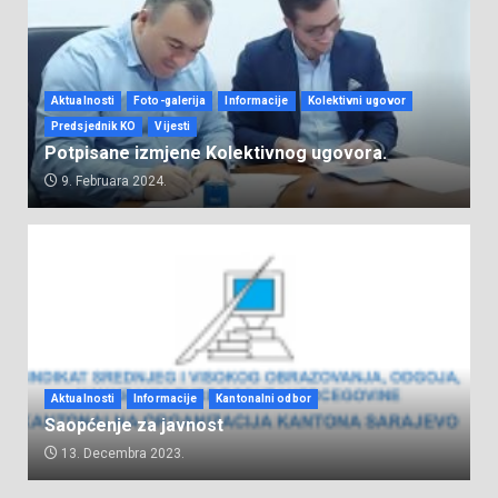
Aktualnosti
Foto-galerija
Informacije
Kolektivni ugovor
Predsjednik KO
Vijesti
Potpisane izmjene Kolektivnog ugovora.
9. Februara 2024.
Aktualnosti
Informacije
Kantonalni odbor
Saopćenje za javnost
13. Decembra 2023.