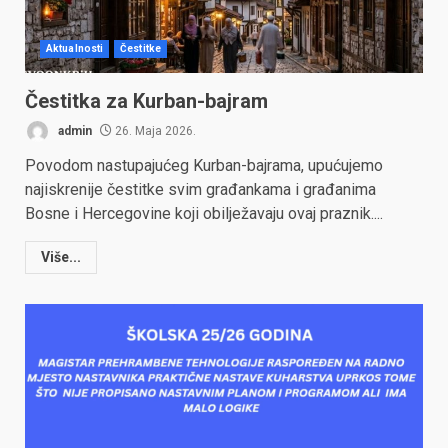
Aktualnosti
Čestitke
Čestitka za Kurban-bajram
admin
26. Maja 2026.
Povodom nastupajućeg Kurban-bajrama, upućujemo
najiskrenije čestitke svim građankama i građanima
Bosne i Hercegovine koji obilježavaju ovaj praznik....
Više...