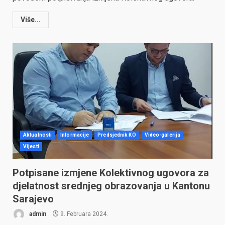
Više...
Aktualnosti
Informacije
Predsjednik KO
Video-galerija
Vijesti
Potpisane izmjene Kolektivnog ugovora za
djelatnost srednjeg obrazovanja u Kantonu
Sarajevo
admin
9. Februara 2024.