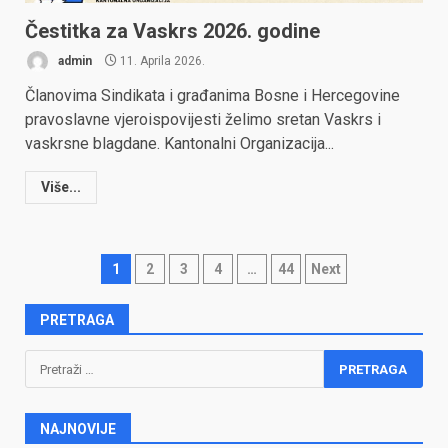
Čestitka za Vaskrs 2026. godine
admin
11. Aprila 2026.
Članovima Sindikata i građanima Bosne i Hercegovine
pravoslavne vjeroispovijesti želimo sretan Vaskrs i
vaskrsne blagdane. Kantonalni Organizacija...
Više...
Posts
1
2
3
4
…
44
Next
pagination
PRETRAGA
Pretraga:
NAJNOVIJE