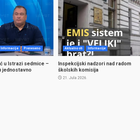
Informacije
Preneseno
Aktualnosti
Informacije
ć u Istrazi sedmice –
Inspekcijski nadzori nad radom
u jednostavno
školskih komisija
21. Jula 2026.