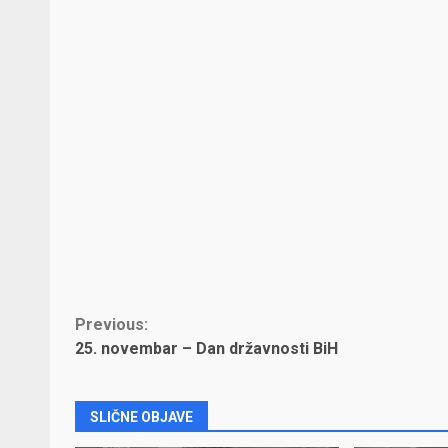
Continue
Previous:
25. novembar – Dan državnosti BiH
Reading
SLIČNE OBJAVE