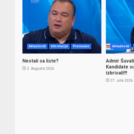
Aktualnosti
Informacije
Preneseno
Aktualnosti
Nestali sa liste?
Admir Šuvali
Kandidate s
2. Augusta 2026.
izbrisali!!!
27. Jula 2026.