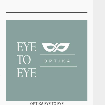
:
?
OPTIKA EYE TO EYE