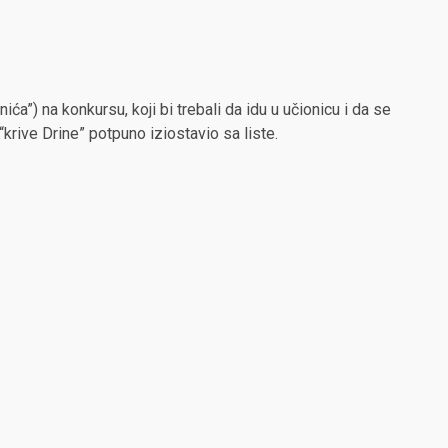
a”) na konkursu, koji bi trebali da idu u učionicu i da se
 “krive Drine” potpuno iziostavio sa liste.