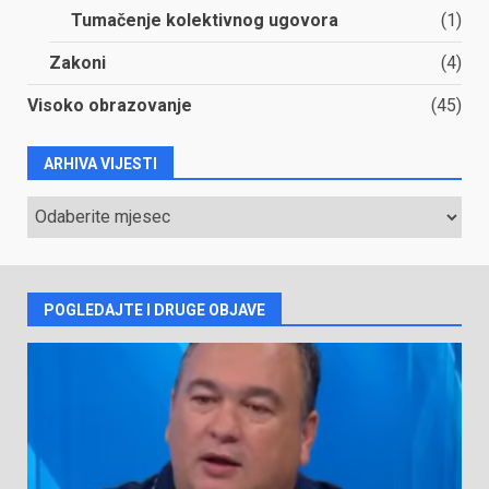
Tumačenje kolektivnog ugovora
(1)
Zakoni
(4)
Visoko obrazovanje
(45)
ARHIVA VIJESTI
ARHIVA
VIJESTI
POGLEDAJTE I DRUGE OBJAVE