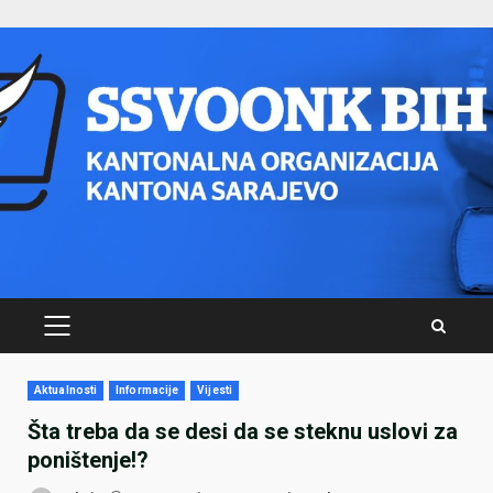
Skip
to
content
PRIMARY
MENU
Aktualnosti
Informacije
Vijesti
Šta treba da se desi da se steknu uslovi za
poništenje!?