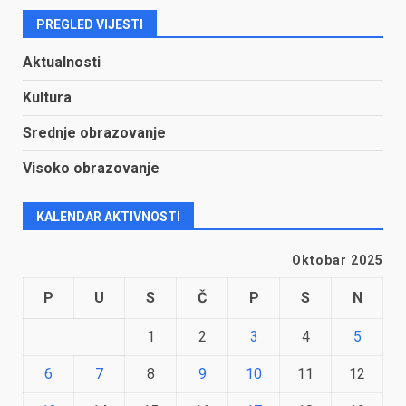
PREGLED VIJESTI
Aktualnosti
Kultura
Srednje obrazovanje
Visoko obrazovanje
KALENDAR AKTIVNOSTI
Oktobar 2025
P
U
S
Č
P
S
N
1
2
3
4
5
6
7
8
9
10
11
12