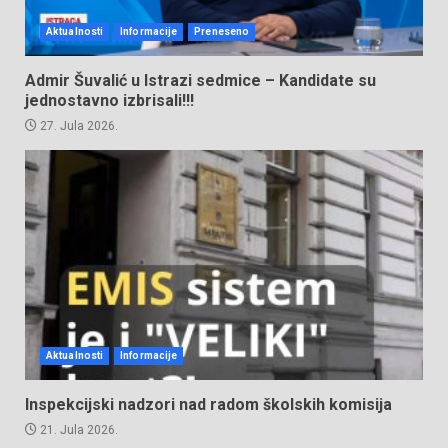
Aktualnosti
Informacije
Preneseno
Admir Šuvalić u Istrazi sedmice – Kandidate su
jednostavno izbrisali!!!
27. Jula 2026.
Aktualnosti
Informacije
Inspekcijski nadzori nad radom školskih komisija
21. Jula 2026.