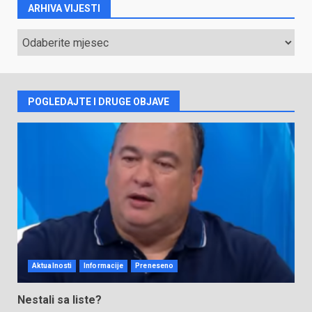
ARHIVA VIJESTI
ARHIVA
VIJESTI
POGLEDAJTE I DRUGE OBJAVE
Aktualnosti
Informacije
Preneseno
Nestali sa liste?