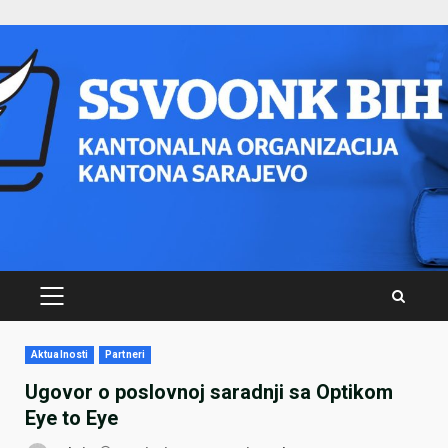
Skip
to
content
PRIMARY
MENU
Aktualnosti
Partneri
Ugovor o poslovnoj saradnji sa Optikom
Eye to Eye