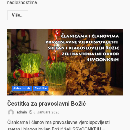
nadležnostima...
Više...
Aktualnosti
Čestitke
Čestitka za pravoslavni Božić
admin
6. Januara 2026.
Članicama i članovima pravoslavne vjeroispovijesti
sretan i blagoslovljen Božić želi SSVOONKBiH –