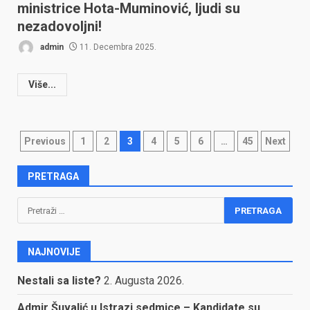
ministrice Hota-Muminović, ljudi su
nezadovoljni!
admin
11. Decembra 2025.
Više...
Posts
Previous
1
2
3
4
5
6
…
45
Next
pagination
PRETRAGA
Pretraga:
NAJNOVIJE
Nestali sa liste?
2. Augusta 2026.
Admir Šuvalić u Istrazi sedmice – Kandidate su