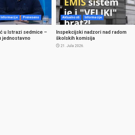
Informacije
Preneseno
Aktualnosti
Informacije
ć u Istrazi sedmice –
Inspekcijski nadzori nad radom
u jednostavno
školskih komisija
21. Jula 2026.