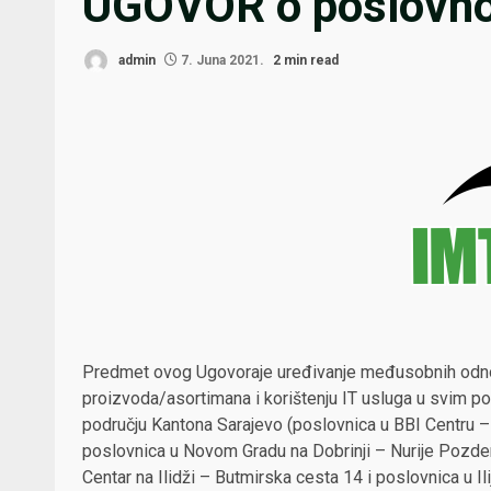
UGOVOR o poslovnoj
admin
7. Juna 2021.
2 min read
Predmet ovog Ugovoraje uređivanje međusobnih odnosa
proizvoda/asortimana i korištenju IT usluga u svim p
području Kantona Sarajevo (poslovnica u BBI Centru – 
poslovnica u Novom Gradu na Dobrinji – Nurije Pozderc
Centar na Ilidži – Butmirska cesta 14 i poslovnica u Il