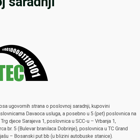
 saradnji
 ugovornih strana o poslovnoj saradnji, kupovini
oslovnicama Davaoca usluga, a posebno u 5 (pet) poslovnica na
Trg djece Sarajeva 1, poslovnica u SCC-u – Vrbanja 1,
a br. 5 (Bulevar branilaca Dobrinje), poslovnica u TC Grand
ijašu – Bosanski put bb (u blizini autobuske stanice).