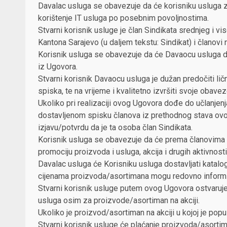
Davalac usluga se obavezuje da će korisniku usluga 
korištenje IT usluga po posebnim povoljnostima.
Stvarni korisnik usluge je član Sindikata srednjeg i v
Kantona Sarajevo (u daljem tekstu: Sindikat) i članovi
Korisnik usluga se obavezuje da će Davaocu usluga dos
iz Ugovora.
Stvarni korisnik Davaocu usluga je dužan predočiti lič
spiska, te na vrijeme i kvalitetno izvršiti svoje obavez
Ukoliko pri realizaciji ovog Ugovora dođe do učlanjenja
dostavljenom spisku članova iz prethodnog stava ovo
izjavu/potvrdu da je ta osoba član Sindikata.
Korisnik usluga se obavezuje da će prema članovima S
promociju proizvoda i usluga, akcija i drugih aktivnos
Davalac usluga će Korisniku usluga dostavljati kataloge
cijenama proizvoda/asortimana mogu redovno informis
Stvarni korisnik usluge putem ovog Ugovora ostvaruj
usluga osim za proizvode/asortiman na akciji.
Ukoliko je proizvod/asortiman na akciji u kojoj je popu
Stvarni korisnik usluge će plaćanje proizvoda/asortim