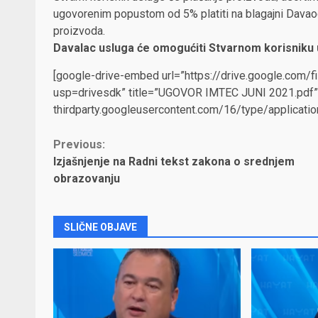
ugovorenim popustom od 5% platiti na blagajni Dava
proizvoda.
Davalac usluga će omogućiti Stvarnom korisniku u
[google-drive-embed url=”https://drive.google.c
usp=drivesdk” title=”UGOVOR IMTEC JUNI 2021.pdf” i
thirdparty.googleusercontent.com/16/type/applicati
Continue
Previous:
Izjašnjenje na Radni tekst zakona o srednjem
Reading
obrazovanju
SLIČNE OBJAVE