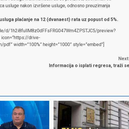
oca usluge nakon izvršene usluge, odnosno preuzimanja
sluga plaćanje na 12 (dvanaest) rata uz popust od 5%.
om/file/d/1h2i8fullM8z0dFFsFRG047Wm4ZPSTJC5/preview?
con=”https://drive-
on/pdf” width=”100%” height=”1000” style=”embed”]
Next
Informacija o isplati regresa, traži s