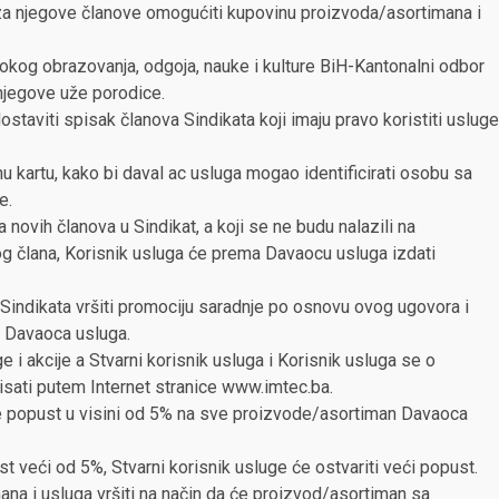
za njegove članove omogućiti kupovinu proizvoda/asortimana i
isokog obrazovanja, odgoja, nauke i kulture BiH-Kantonalni odbor
 njegove uže porodice.
taviti spisak članova Sindikata koji imaju pravo koristiti usluge
nu kartu, kako bi daval ac usluga mogao identificirati osobu sa
e.
 novih članova u Sindikat, a koji se ne budu nalazili na
g člana, Korisnik usluga će prema Davaocu usluga izdati
indikata vršiti promociju saradnje po osnovu ovog ugovora i
ti Davaoca usluga.
 i akcije a Stvarni korisnik usluga i Korisnik usluga se o
ati putem Internet stranice www.imtec.ba.
e popust u visini od 5% na sve proizvode/asortiman Davaoca
st veći od 5%, Stvarni korisnik usluge će ostvariti veći popust.
ana i usluga vršiti na način da će proizvod/asortiman sa