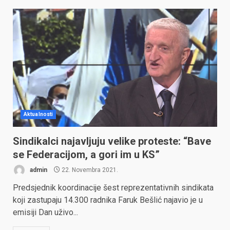
Aktualnosti
Sindikalci najavljuju velike proteste: “Bave
se Federacijom, a gori im u KS”
admin
22. Novembra 2021.
Predsjednik koordinacije šest reprezentativnih sindikata
koji zastupaju 14.300 radnika Faruk Bešlić najavio je u
emisiji Dan uživo...