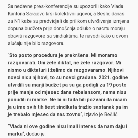
Sa nedavne pres-konferencije su upozorili kako Vlada
Kantona Sarajevo krši kolektivni ugovor, a Bešlić danas
za N1 kaže su predvidjeli da prilikom utvrđivanja izmjena
dopuna budžeta prije donošenja odluke o nacrtu moraju
obaviti razgovore sa sindiaktima, te navodi kako u ovom
slučaju nije bilo razgovora.
“
Sto posto procedura je prekršena. Mi moramo
razgovarati. Oni žele diktat, ne žele razgovor. Mi
nismo u diktaturi i želimo da razgovaramo. Njihovi
novci nisu njihovi, to su novci građana. 2021. godine
utvrdili su manji budžet pa su ga podigli za 19 posto
prije manje od mjesec dana rebalansom, nama nisu
ponudili ni marke. Ne bi ni tada bili pozvani da nisam
ja u ime svih tih šest sindikata tražio sastanak pa im
je trebalo mjesec da nas zovnu
“, izjavio je Bešlić.
“Vlada ni ove godine nisu imali interes da nam daju i
marku
“, dodao je.