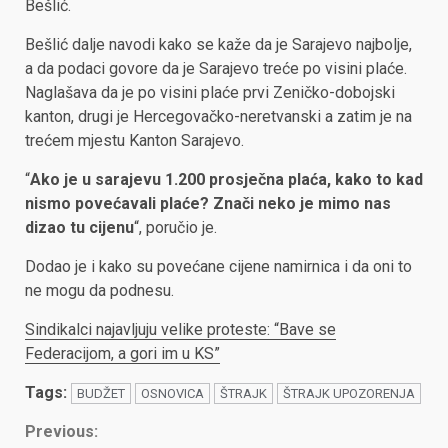
Bešlić.
Bešlić dalje navodi kako se kaže da je Sarajevo najbolje,
a da podaci govore da je Sarajevo treće po visini plaće.
Naglašava da je po visini plaće prvi Zeničko-dobojski
kanton, drugi je Hercegovačko-neretvanski a zatim je na
trećem mjestu Kanton Sarajevo.
“
Ako je u sarajevu 1.200 prosječna plaća, kako to kad
nismo povećavali plaće? Znači neko je mimo nas
dizao tu cijenu
“, poručio je.
Dodao je i kako su povećane cijene namirnica i da oni to
ne mogu da podnesu.
Sindikalci najavljuju velike proteste: “Bave se
Federacijom, a gori im u KS”
Tags:
BUDŽET
OSNOVICA
ŠTRAJK
ŠTRAJK UPOZORENJA
Continue
Previous: