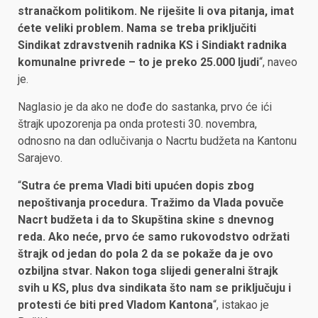
stranačkom politikom. Ne riješite li ova pitanja, imat
ćete veliki problem. Nama se treba priključiti
Sindikat zdravstvenih radnika KS i Sindiakt radnika
komunalne privrede – to je preko 25.000 ljudi
“, naveo
je.
Naglasio je da ako ne dođe do sastanka, prvo će ići
štrajk upozorenja pa onda protesti 30. novembra,
odnosno na dan odlučivanja o Nacrtu budžeta na Kantonu
Sarajevo.
“
Sutra će prema Vladi biti upućen dopis zbog
nepoštivanja procedura. Tražimo da Vlada povuče
Nacrt budžeta i da to Skupština skine s dnevnog
reda. Ako neće, prvo će samo rukovodstvo održati
štrajk od jedan do pola 2 da se pokaže da je ovo
ozbiljna stvar. Nakon toga slijedi generalni štrajk
svih u KS, plus dva sindikata što nam se priključuju i
protesti će biti pred Vladom Kantona
“, istakao je