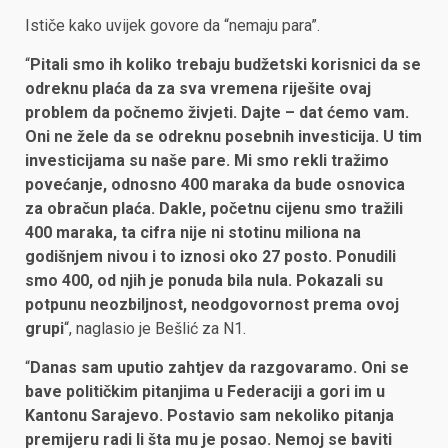
Ističe kako uvijek govore da “nemaju para”.
“
Pitali smo ih koliko trebaju budžetski korisnici da se
odreknu plaća da za sva vremena riješite ovaj
problem da počnemo živjeti. Dajte – dat ćemo vam.
Oni ne žele da se odreknu posebnih investicija. U tim
investicijama su naše pare. Mi smo rekli tražimo
povećanje, odnosno 400 maraka da bude osnovica
za obračun plaća. Dakle, početnu cijenu smo tražili
400 maraka, ta cifra nije ni stotinu miliona na
godišnjem nivou i to iznosi oko 27 posto. Ponudili
smo 400, od njih je ponuda bila nula. Pokazali su
potpunu neozbiljnost, neodgovornost prema ovoj
grupi
“, naglasio je Bešlić za N1.
“
Danas sam uputio zahtjev da razgovaramo. Oni se
bave političkim pitanjima u Federaciji a gori im u
Kantonu Sarajevo. Postavio sam nekoliko pitanja
premijeru radi li šta mu je posao. Nemoj se baviti