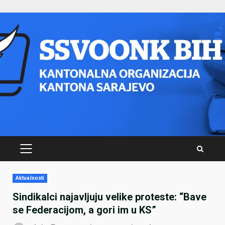
Skip
to
content
PRIMARY
MENU
Aktualnosti
Sindikalci najavljuju velike proteste: “Bave
se Federacijom, a gori im u KS”