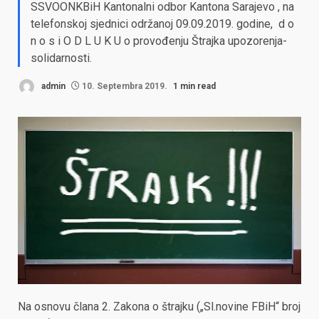
SSVOONKBiH Kantonalni odbor Kantona Sarajevo , na
telefonskoj sjednici održanoj 09.09.2019. godine, d o
n o s i O D L U K U o provođenju Štrajka upozorenja-
solidarnosti.
admin
10. Septembra 2019.
1 min read
Na osnovu člana 2. Zakona o štrajku („Sl.novine FBiH“ broj