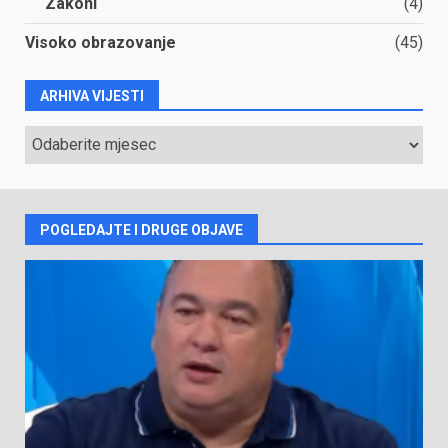
Zakoni
(4)
Visoko obrazovanje
(45)
ARHIVA VIJESTI
ARHIVA
VIJESTI
POGLEDAJTE I DRUGE OBJAVE