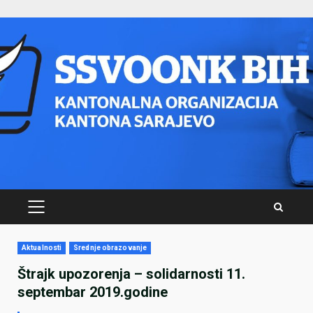
Skip
to
content
PRIMARY
MENU
Aktualnosti
Srednje obrazovanje
Štrajk upozorenja – solidarnosti 11.
septembar 2019.godine