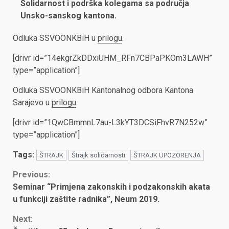
Solidarnost i podrška kolegama sa područja
Unsko-sanskog kantona
.
Odluka SSVOONKBiH u
prilogu
.
[drivr id=”14ekgrZkDDxiUHM_RFn7CBPaPKOm3LAWH”
type=”application”]
Odluka SSVOONKBiH Kantonalnog odbora Kantona
Sarajevo u
prilogu
.
[drivr id=”1QwCBmmnL7au-L3kYT3DCSiFhvR7N252w”
type=”application”]
Tags:
ŠTRAJK
Štrajk solidarnosti
ŠTRAJK UPOZORENJA
Continue
Previous:
Seminar “Primjena zakonskih i podzakonskih akata
Reading
u funkciji zaštite radnika”, Neum 2019.
Next: