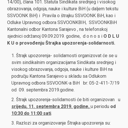
14/00), člana 101. Statuta Sindikata srednjeg i visokog
obrazovanja, odgoja, nauke i kulture BiH (u daljem tekstu
SSVOONK BiH) i Pravila o štrajku SSVOONK BiH, kao i
Odluke Upravnog odbora SSVOONKBIH, SSVOONKBiH
Kantonalni odbor Kantona Sarajevo , na telefonskoj
sjednici održanoj 09.09.2019. godine, d o n o s i
O D L U
K U
o provođenju Štrajka upozorenja-solidarnosti.
Štrajk upozorenja- solidarnosti organizovat će se u
svim sindikalnim organizacijama Sindikata srednjeg i
visokog obrazovanja, odgoja, nauke i kulture BiH na
području Kantona Sarajevo u skladu sa Odlukom
Upravnog odbora SSVOONK-a BiH br: 05-2-411-7/19
od 09. septembra 2019.godine.
Štrajk upozorenja-solidarnosti će biti organizovan u
srijedu, 11. septembra 2019. godine,
u periodu
od
10:30 do 11:00
sati
.
Razlozi za organizovanje Štrajka upozorenja su: