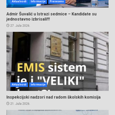
Aktualnosti
Informacije
Preneseno
Admir Šuvalić u Istrazi sedmice – Kandidate su
jednostavno izbrisali!!!
27. Jula 2026.
Aktualnosti
Informacije
Inspekcijski nadzori nad radom školskih komisija
21. Jula 2026.