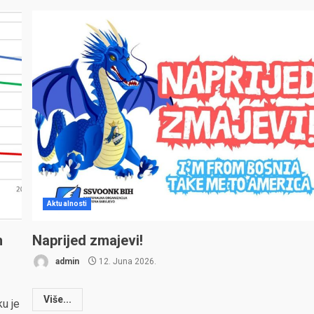
Aktualnosti
h
Naprijed zmajevi!
admin
12. Juna 2026.
Više...
u je