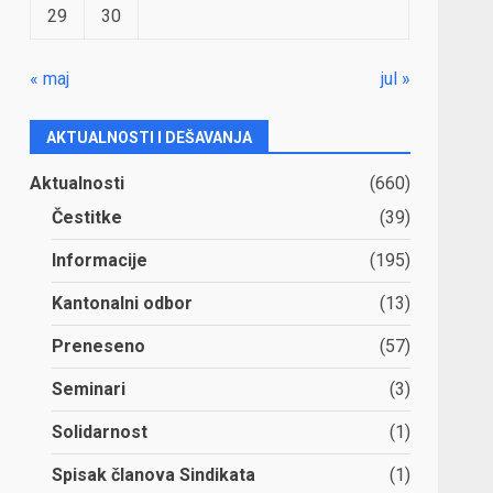
29
30
« maj
jul »
AKTUALNOSTI I DEŠAVANJA
Aktualnosti
(660)
Čestitke
(39)
Informacije
(195)
Kantonalni odbor
(13)
Preneseno
(57)
Seminari
(3)
Solidarnost
(1)
Spisak članova Sindikata
(1)