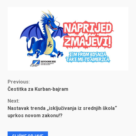
Continue
Previous:
Čestitka za Kurban-bajram
Reading
Next:
Nastavak trenda „isključivanja iz srednjih škola“
uprkos novom zakonu!?