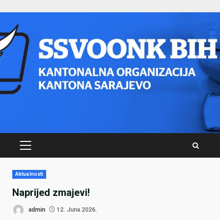
Skip
to
content
PRIMARY
MENU
Aktualnosti
Naprijed zmajevi!
admin
12. Juna 2026.