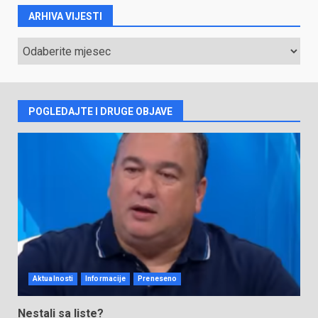
ARHIVA VIJESTI
ARHIVA
VIJESTI
POGLEDAJTE I DRUGE OBJAVE
Aktualnosti
Informacije
Preneseno
Nestali sa liste?