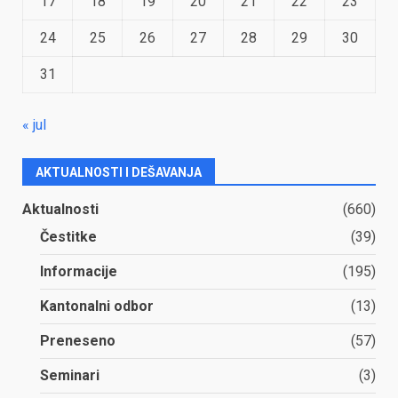
17
18
19
20
21
22
23
24
25
26
27
28
29
30
31
« jul
AKTUALNOSTI I DEŠAVANJA
Aktualnosti
(660)
Čestitke
(39)
Informacije
(195)
Kantonalni odbor
(13)
Preneseno
(57)
Seminari
(3)