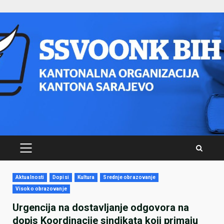
Skip
to
content
PRIMARY
MENU
Aktualnosti
Dopisi
Kultura
Srednje obrazovanje
Visoko obrazovanje
Urgencija na dostavljanje odgovora na
dopis Koordinacije sindikata koji primaju