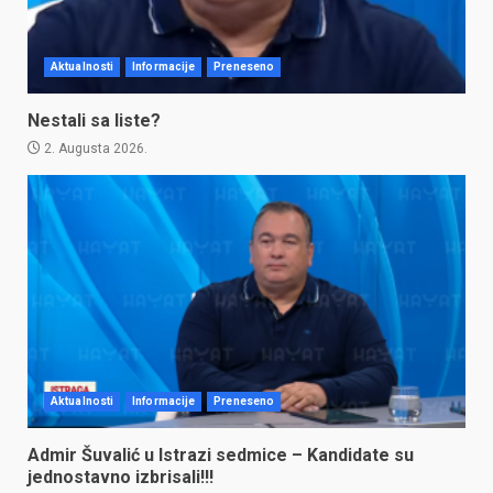
Aktualnosti
Informacije
Preneseno
Nestali sa liste?
2. Augusta 2026.
Aktualnosti
Informacije
Preneseno
Admir Šuvalić u Istrazi sedmice – Kandidate su
jednostavno izbrisali!!!