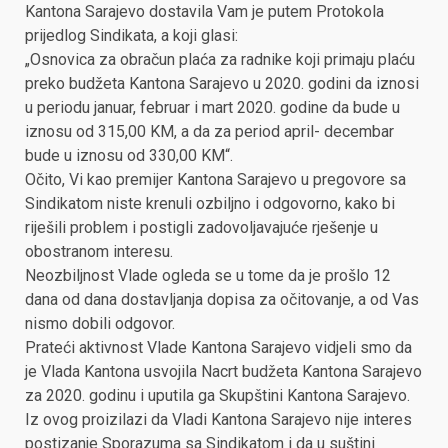
Kantona Sarajevo dostavila Vam je putem Protokola
prijedlog Sindikata, a koji glasi:
„Osnovica za obračun plaća za radnike koji primaju plaću
preko budžeta Kantona Sarajevo u 2020. godini da iznosi
u periodu januar, februar i mart 2020. godine da bude u
iznosu od 315,00 KM, a da za period april- decembar
bude u iznosu od 330,00 KM“.
Očito, Vi kao premijer Kantona Sarajevo u pregovore sa
Sindikatom niste krenuli ozbiljno i odgovorno, kako bi
riješili problem i postigli zadovoljavajuće rješenje u
obostranom interesu.
Neozbiljnost Vlade ogleda se u tome da je prošlo 12
dana od dana dostavljanja dopisa za očitovanje, a od Vas
nismo dobili odgovor.
Prateći aktivnost Vlade Kantona Sarajevo vidjeli smo da
je Vlada Kantona usvojila Nacrt budžeta Kantona Sarajevo
za 2020. godinu i uputila ga Skupštini Kantona Sarajevo.
Iz ovog proizilazi da Vladi Kantona Sarajevo nije interes
postizanje Sporazuma sa Sindikatom i da u suštini