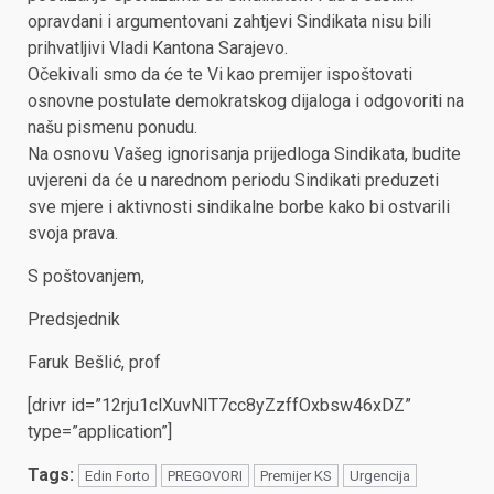
opravdani i argumentovani zahtjevi Sindikata nisu bili
prihvatljivi Vladi Kantona Sarajevo.
Očekivali smo da će te Vi kao premijer ispoštovati
osnovne postulate demokratskog dijaloga i odgovoriti na
našu pismenu ponudu.
Na osnovu Vašeg ignorisanja prijedloga Sindikata, budite
uvjereni da će u narednom periodu Sindikati preduzeti
sve mjere i aktivnosti sindikalne borbe kako bi ostvarili
svoja prava.
S poštovanjem,
Predsjednik
Faruk Bešlić, prof
[drivr id=”12rju1clXuvNIT7cc8yZzffOxbsw46xDZ”
type=”application”]
Tags:
Edin Forto
PREGOVORI
Premijer KS
Urgencija