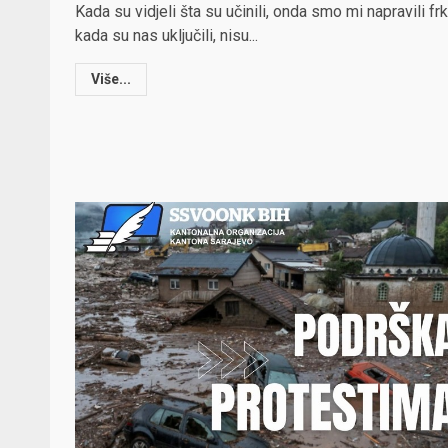
Kada su vidjeli šta su učinili, onda smo mi napravili frk
kada su nas uključili, nisu...
Više...