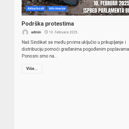
Aktualnosti
Informacije
Podrška protestima
admin
10. Februara 2025.
Naš Sindikat se među prvima uključio u prikupljanje i
distribuciju pomoći građanima pogođenim poplavama
Ponosni smo na...
Više...