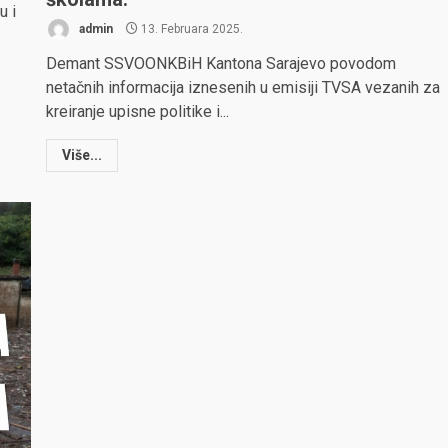
u i
admin
13. Februara 2025.
Demant SSVOONKBiH Kantona Sarajevo povodom
netačnih informacija iznesenih u emisiji TVSA vezanih za
kreiranje upisne politike i...
Više...