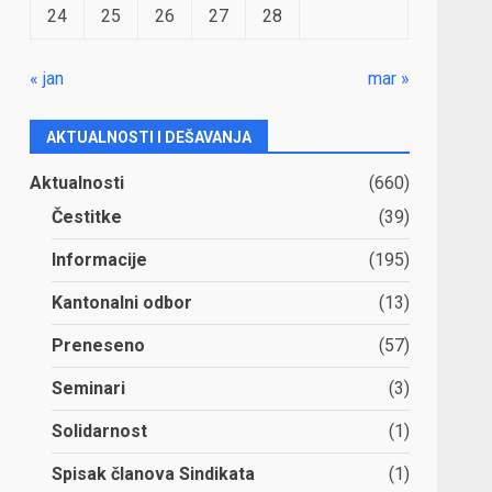
24
25
26
27
28
« jan
mar »
AKTUALNOSTI I DEŠAVANJA
Aktualnosti
(660)
Čestitke
(39)
Informacije
(195)
Kantonalni odbor
(13)
Preneseno
(57)
Seminari
(3)
Solidarnost
(1)
Spisak članova Sindikata
(1)