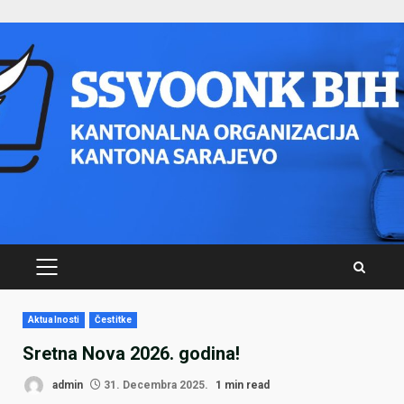
Skip
to
content
PRIMARY
MENU
Aktualnosti
Čestitke
Sretna Nova 2026. godina!
admin
31. Decembra 2025.
1 min read