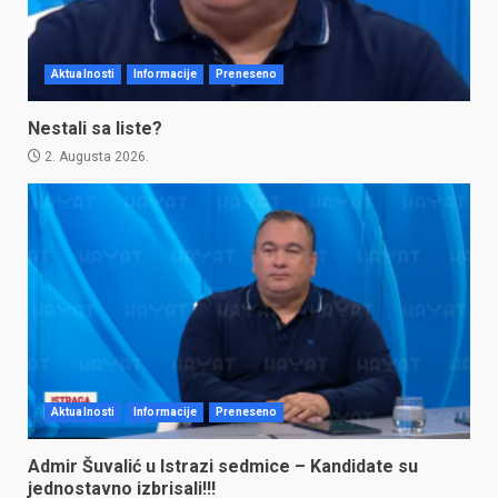
Aktualnosti
Informacije
Preneseno
Nestali sa liste?
2. Augusta 2026.
Aktualnosti
Informacije
Preneseno
Admir Šuvalić u Istrazi sedmice – Kandidate su
jednostavno izbrisali!!!