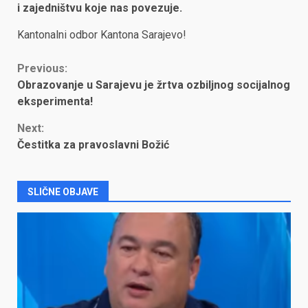
i zajedništvu koje nas povezuje.
Kantonalni odbor Kantona Sarajevo!
Continue
Previous:
Obrazovanje u Sarajevu je žrtva ozbiljnog socijalnog
Reading
eksperimenta!
Next:
Čestitka za pravoslavni Božić
SLIČNE OBJAVE