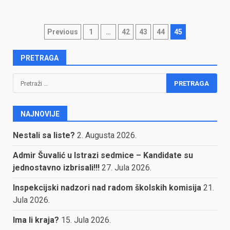
Posts
Previous
1
…
42
43
44
45
pagination
PRETRAGA
Pretraga:
NAJNOVIJE
Nestali sa liste?
2. Augusta 2026.
Admir Šuvalić u Istrazi sedmice – Kandidate su
jednostavno izbrisali!!!
27. Jula 2026.
Inspekcijski nadzori nad radom školskih komisija
21.
Jula 2026.
Ima li kraja?
15. Jula 2026.