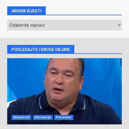
ARHIVA VIJESTI
ARHIVA
VIJESTI
POGLEDAJTE I DRUGE OBJAVE
Aktualnosti
Informacije
Preneseno