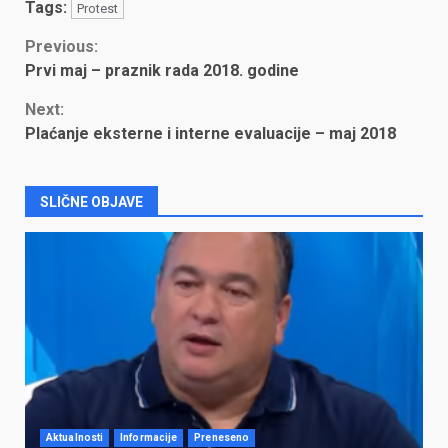
Tags:
Protest
Continue
Previous:
Prvi maj – praznik rada 2018. godine
Reading
Next:
Plaćanje eksterne i interne evaluacije – maj 2018
SLIČNE OBJAVE
Aktualnosti
Informacije
Preneseno