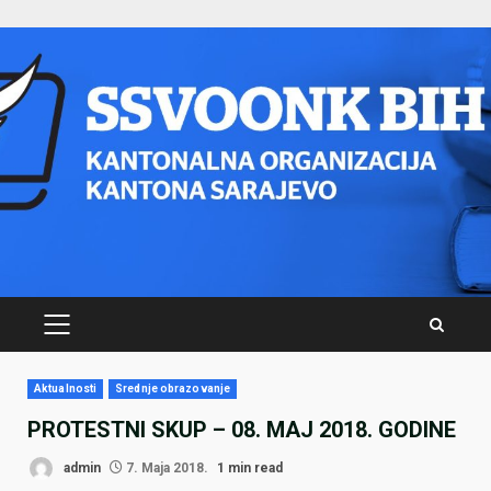
Skip
to
content
PRIMARY
MENU
Aktualnosti
Srednje obrazovanje
PROTESTNI SKUP – 08. MAJ 2018. GODINE
admin
7. Maja 2018.
1 min read