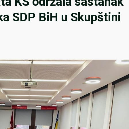
ata KS održala sastanak
ka SDP BiH u Skupštini