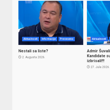
Aktualnosti
Informacije
Preneseno
Aktualnosti
Nestali sa liste?
Admir Šuvali
Kandidate s
2. Augusta 2026.
izbrisali!!!
27. Jula 2026.