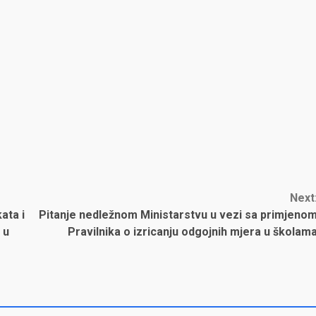
Next
ata i
Pitanje nedležnom Ministarstvu u vezi sa primjeno
 u
Pravilnika o izricanju odgojnih mjera u školam