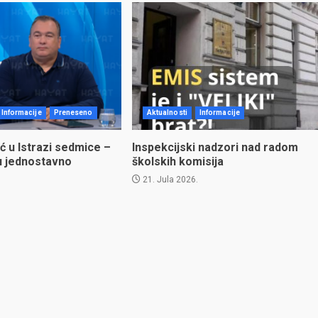
Informacije
Preneseno
Aktualnosti
Informacije
ć u Istrazi sedmice –
Inspekcijski nadzori nad radom
u jednostavno
školskih komisija
21. Jula 2026.