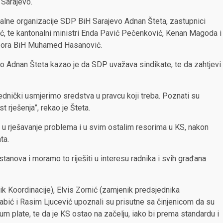
 Sarajevo.
onalne organizacije SDP BiH Sarajevo Adnan Šteta, zastupnici
, te kantonalni ministri Enda Pavić Pečenković, Kenan Magoda i
trezora BiH Muhamed Hasanović.
 Adnan Šteta kazao je da SDP uvažava sindikate, te da zahtjevi
nički usmjerimo sredstva u pravcu koji treba. Poznati su
 rješenja”, rekao je Šteta.
i u rješavanje problema i u svim ostalim resorima u KS, nakon
ta.
nova i moramo to riješiti u interesu radnika i svih građana
ik Koordinacije), Elvis Zornić (zamjenik predsjednika
abić i Rasim Ljucević upoznali su prisutne sa činjenicom da su
m plate, te da je KS ostao na začelju, iako bi prema standardu i