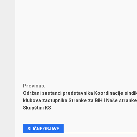
Continue
Previous:
Održani sastanci predstavnika Koordinacije sindik
Reading
klubova zastupnika Stranke za BiH i Naše stranke
Skupštini KS
SLIČNE OBJAVE