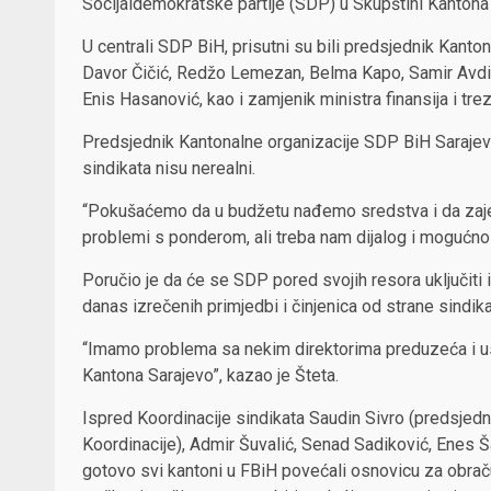
Socijaldemokratske partije (SDP) u Skupštini Kantona
U centrali SDP BiH, prisutni su bili predsjednik Kant
Davor Čičić, Redžo Lemezan, Belma Kapo, Samir Avdić
Enis Hasanović, kao i zamjenik ministra finansija i 
Predsjednik Kantonalne organizacije SDP BiH Sarajevo
sindikata nisu nerealni.
“Pokušaćemo da u budžetu nađemo sredstva i da zajed
problemi s ponderom, ali treba nam dijalog i mogućnost
Poručio je da će se SDP pored svojih resora uključiti 
danas izrečenih primjedbi i činjenica od strane sindika
“Imamo problema sa nekim direktorima preduzeća i usta
Kantona Sarajevo”, kazao je Šteta.
Ispred Koordinacije sindikata Saudin Sivro (predsjedn
Koordinacije), Admir Šuvalić, Senad Sadiković, Enes Š
gotovo svi kantoni u FBiH povećali osnovicu za obraču