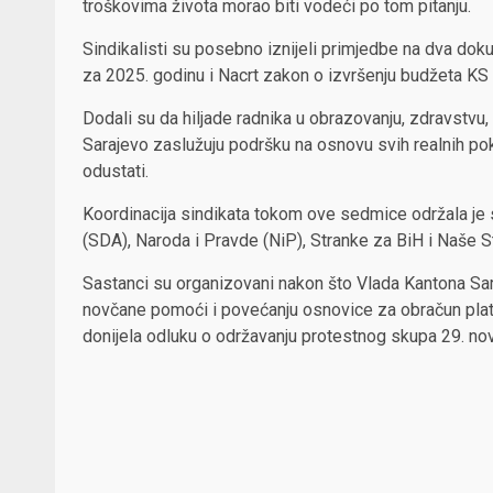
troškovima života morao biti vodeći po tom pitanju.
Sindikalisti su posebno iznijeli primjedbe na dva dok
za 2025. godinu i Nacrt zakon o izvršenju budžeta KS
Dodali su da hiljade radnika u obrazovanju, zdravstvu,
Sarajevo zaslužuju podršku na osnovu svih realnih poka
odustati.
Koordinacija sindikata tokom ove sedmice održala je
(SDA), Naroda i Pravde (NiP), Stranke za BiH i Naše S
Sastanci su organizovani nakon što Vlada Kantona Saraj
novčane pomoći i povećanju osnovice za obračun plata
donijela odluku o održavanju protestnog skupa 29. no