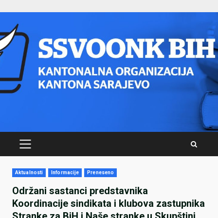
Skip
to
content
PRIMARY
MENU
Aktualnosti
Informacije
Preneseno
Održani sastanci predstavnika
Koordinacije sindikata i klubova zastupnika
Stranke za BiH i Naše stranke u Skupštini