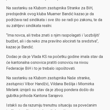
Na sastanku sa Klubom zastupnika Stranke za BiH,
predsjednik ovog kluba Muamer Bandić kazao je da
podržava rad sindikata i sve što se radi po zakonu, te da
su zahtjevi sindikata realni.
“Ima novca, ali treba znati s njim raspolagati i ‘uozbiljiti’
budžet, ali i da neko zna pravilno alocirati ta sredstva”,
kazao je Bandić.
Dodao je da je Vlada KS na početku godine imala stav da
će kantonalna osnovica pratiti osnovicu na nivou
Federacije BiH i to je trebalo ispoštovati.
Na sastanku sa Klubom zastupnika Naše stranke,
zastupnici Vibor Handžić, Vildana Bešlija i Miomirka
Melank iznijeli su stav da je zbog pondera došlo do
gubitka prihoda Kantona Sarajevo.
Istakli su da razumiju trenutnu situaciju sa povećanim