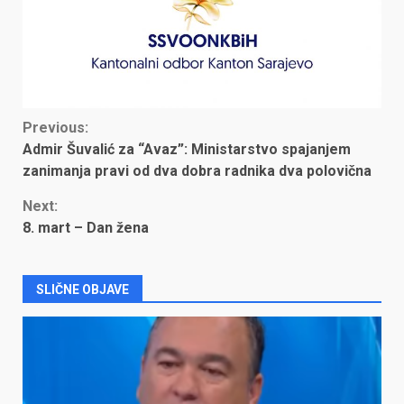
Continue
Previous:
Admir Šuvalić za “Avaz”: Ministarstvo spajanjem
Reading
zanimanja pravi od dva dobra radnika dva polovična
Next:
8. mart – Dan žena
SLIČNE OBJAVE