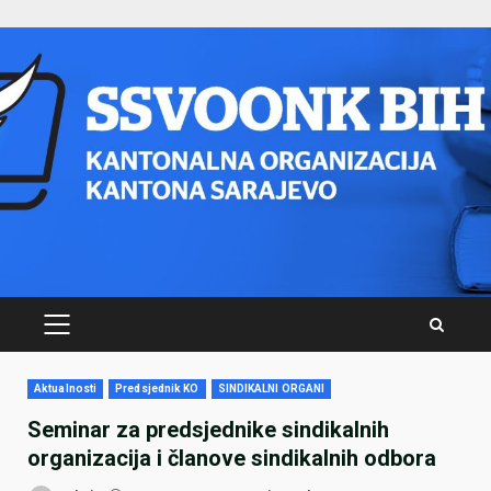
Skip
to
content
PRIMARY
MENU
Aktualnosti
Predsjednik KO
SINDIKALNI ORGANI
Seminar za predsjednike sindikalnih
organizacija i članove sindikalnih odbora