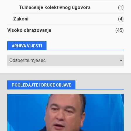
Tumačenje kolektivnog ugovora
(1)
Zakoni
(4)
Visoko obrazovanje
(45)
ARHIVA VIJESTI
ARHIVA
VIJESTI
POGLEDAJTE I DRUGE OBJAVE