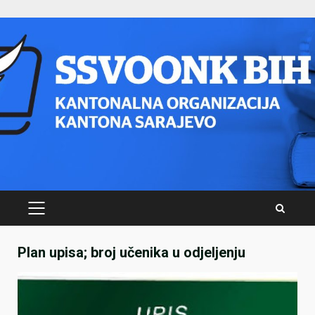
Skip
to
content
PRIMARY
MENU
Plan upisa; broj učenika u odjeljenju