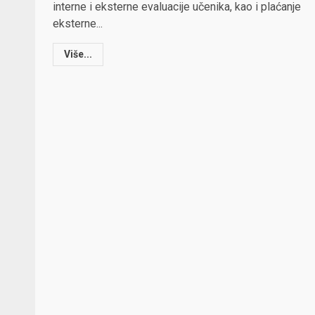
interne i eksterne evaluacije učenika, kao i plaćanje
eksterne...
Više...