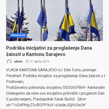
Aktualnosti
Podrška inicijativi za proglašenje Dana
žalosti u Kantonu Sarajevo
admin
12. Aprila 2019.
VLADA KANTONA SARAJEVO n/r Edin Forto, premijer
Predmet: Podrška inicijativi za proglašenje Dana žalosti u K
Poštovani,
Podržavamo pokrenutu inicijativu SSOOiOFBiH- Kantonalnog od
Očekujemo da ćete ovu inicijativu prihvatiti i proglasiti Dan ž
S poštovanjem, Predsjednik Faruk Bešlić [drivr
id=”1vDdPhIpZ3vROPPXoY-oUednJQjYz3eOn”