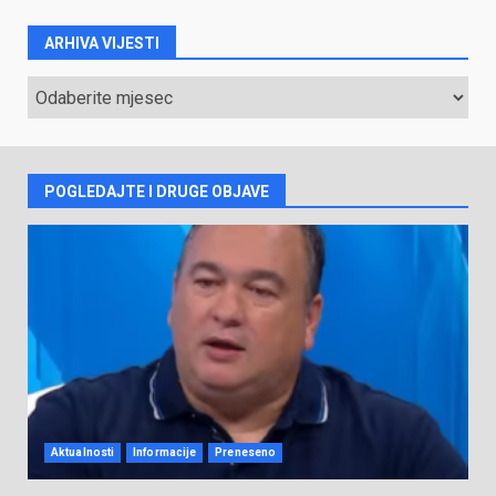
ARHIVA VIJESTI
ARHIVA
VIJESTI
POGLEDAJTE I DRUGE OBJAVE
Aktualnosti
Informacije
Preneseno