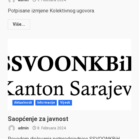
Potpisane izmjene Kolektivnog ugovora.
Više...
Aktualnosti
Informacije
Vijesti
Saopćenje za javnost
admin
8. Februara 2024.
Povodom djelovanja potpredsjednice SSVOONKBiH