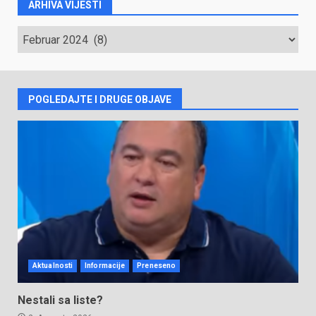
ARHIVA VIJESTI
ARHIVA
VIJESTI
POGLEDAJTE I DRUGE OBJAVE
Aktualnosti
Informacije
Preneseno
Nestali sa liste?