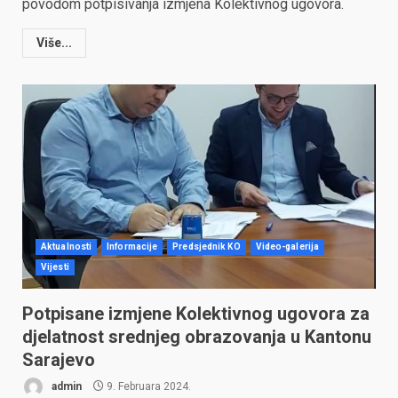
povodom potpisivanja izmjena Kolektivnog ugovora.
Više...
Aktualnosti
Informacije
Predsjednik KO
Video-galerija
Vijesti
Potpisane izmjene Kolektivnog ugovora za
djelatnost srednjeg obrazovanja u Kantonu
Sarajevo
admin
9. Februara 2024.