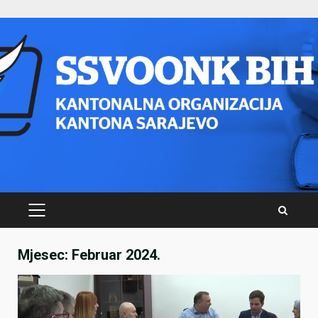
Skip
to
content
PRIMARY
MENU
Mjesec:
Februar 2024.