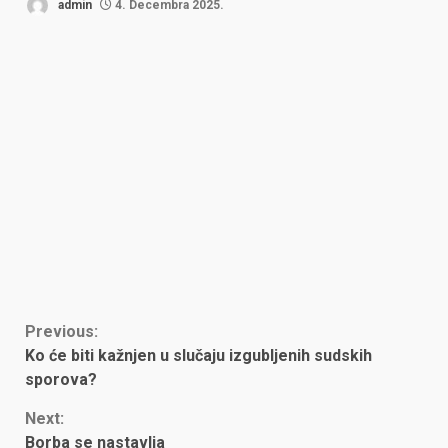
admin
4. Decembra 2025.
Continue
Previous:
Ko će biti kažnjen u slučaju izgubljenih sudskih
Reading
sporova?
Next:
Borba se nastavlja