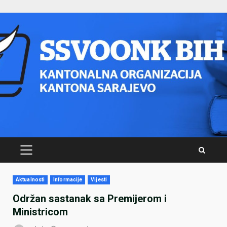
Skip
to
content
PRIMARY
MENU
Aktualnosti
Informacije
Vijesti
Održan sastanak sa Premijerom i
Ministricom