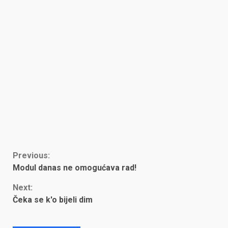
Continue
Previous:
Modul danas ne omogućava rad!
Reading
Next:
Čeka se k'o bijeli dim