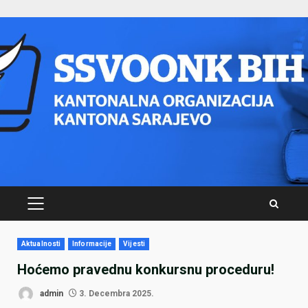
Skip
to
content
PRIMARY
MENU
Aktualnosti
Informacije
Vijesti
Hoćemo pravednu konkursnu proceduru!
admin
3. Decembra 2025.