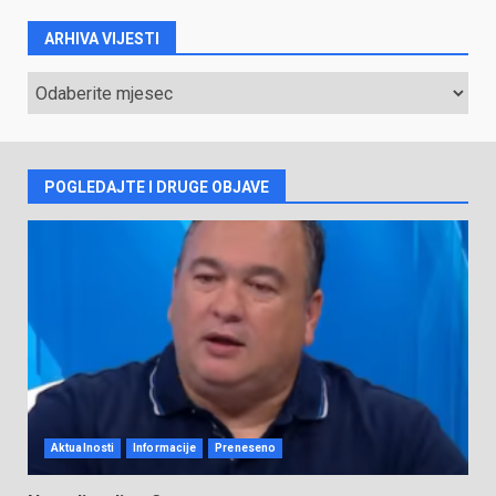
ARHIVA VIJESTI
ARHIVA
VIJESTI
POGLEDAJTE I DRUGE OBJAVE
Aktualnosti
Informacije
Preneseno