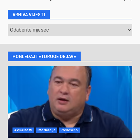
ARHIVA VIJESTI
ARHIVA
VIJESTI
POGLEDAJTE I DRUGE OBJAVE
Aktualnosti
Informacije
Preneseno