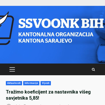
Skip
to
content
PRIMARY
MENU
Aktualnosti
Informacije
Vijesti
Tražimo koeficijent za nastavnika višeg
savjetnika 5,85!