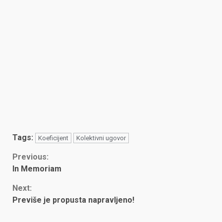
Tags:
Koeficijent
Kolektivni ugovor
Continue
Previous:
In Memoriam
Reading
Next:
Previše je propusta napravljeno!