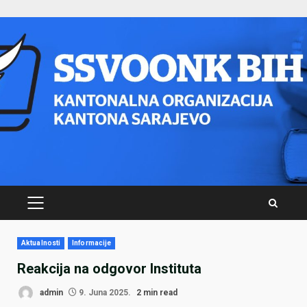
Skip
to
content
PRIMARY
MENU
Aktualnosti
Informacije
Reakcija na odgovor Instituta
admin
9. Juna 2025.
2 min read