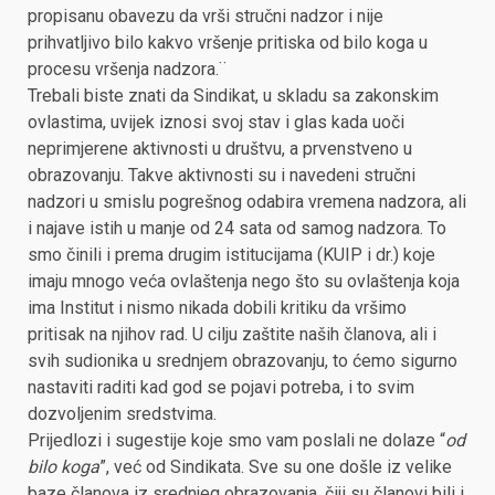
propisanu obavezu da vrši stručni nadzor i nije
prihvatljivo bilo kakvo vršenje pritiska od bilo koga u
procesu vršenja nadzora.¨
Trebali biste znati da Sindikat, u skladu sa zakonskim
ovlastima, uvijek iznosi svoj stav i glas kada uoči
neprimjerene aktivnosti u društvu, a prvenstveno u
obrazovanju. Takve aktivnosti su i navedeni stručni
nadzori u smislu pogrešnog odabira vremena nadzora, ali
i najave istih u manje od 24 sata od samog nadzora. To
smo činili i prema drugim istitucijama (KUIP i dr.) koje
imaju mnogo veća ovlaštenja nego što su ovlaštenja koja
ima Institut i nismo nikada dobili kritiku da vršimo
pritisak na njihov rad. U cilju zaštite naših članova, ali i
svih sudionika u srednjem obrazovanju, to ćemo sigurno
nastaviti raditi kad god se pojavi potreba, i to svim
dozvoljenim sredstvima.
Prijedlozi i sugestije koje smo vam poslali ne dolaze “
od
bilo koga
”, već od Sindikata. Sve su one došle iz velike
baze članova iz srednjeg obrazovanja, čiji su članovi bili i