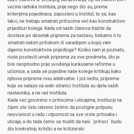
većina radnika Instituta, prije nego što su, prema
kriterijima pojedinaca, zaposleni u Institut, te se, kao
takvi, ne trebaju smatrati pritiscima već kao konstruktivni
prijedlozi kolega. Kada od naših članova tražite da
dostave po desetak priprema za nastavu, trebamo li to
smatrati nekim pritiskom ili saradnjom u kojoj vam
dajemo konstruktivne prijedloge? Koliko nam je poznato,
niste postavili urnek priprema za sve predmete, što je
bilo neophodno prije uvođenja kurikularne reforme u
učionice, a sada se pojedine naše kolege kritikuju kako
njihove pripreme nisu adekvatne. I još nešto, pripreme
koje se nalaze na web-stranici Instituta su djela naših
nastavnika, a ne rad Instituta.
Kada već govorimo o pritiscima i uticajima, instituciji na
čijem ste čelu iskreno želimo da postigne potpunu
neovisnost u radu i otpornost na sve vrste pritisaka i
uticaja, a do tada ćemo se truditi da naši ¨pritisci¨ budu
što konkretniji, kritički a ne kritizerski.