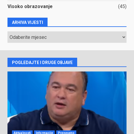
Visoko obrazovanje
(45)
ARHIVA VIJESTI
ARHIVA
VIJESTI
POGLEDAJTE I DRUGE OBJAVE
Aktualnosti
Informacije
Preneseno