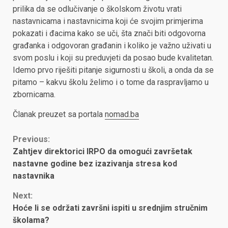
prilika da se odlučivanje o školskom životu vrati
nastavnicama i nastavnicima koji će svojim primjerima
pokazati i đacima kako se uči, šta znači biti odgovorna
građanka i odgovoran građanin i koliko je važno uživati u
svom poslu i koji su preduvjeti da posao bude kvalitetan.
Idemo prvo riješiti pitanje sigurnosti u školi, a onda da se
pitamo – kakvu školu želimo i o tome da raspravljamo u
zbornicama.
Članak preuzet sa portala
nomad.ba
Continue
Previous:
Zahtjev direktorici IRPO da omogući završetak
Reading
nastavne godine bez izazivanja stresa kod
nastavnika
Next:
Hoće li se održati završni ispiti u srednjim stručnim
školama?