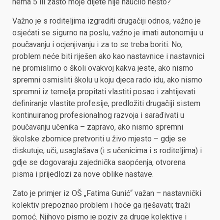
nema 5 ili zašto moje dijete nije naučilo nešto?
Važno je s roditeljima izgraditi drugačiji odnos, važno je
osjećati se sigurno na poslu, važno je imati autonomiju u
poučavanju i ocjenjivanju i za to se treba boriti. No,
problem neće biti riješen ako kao nastavnice i nastavnici
ne promislimo o školi ovakvoj kakva jeste, ako nismo
spremni osmisliti školu u koju djeca rado idu, ako nismo
spremni iz temelja propitati vlastiti posao i zahtijevati
definiranje vlastite profesije, predložiti drugačiji sistem
kontinuiranog profesionalnog razvoja i sarađivati u
poučavanju učenika – zapravo, ako nismo spremni
školske zbornice pretvoriti u živo mjesto – gdje se
diskutuje, uči, usaglašava (i s učenicima i s roditeljima) i
gdje se dogovaraju zajednička saopćenja, otvorena
pisma i prijedlozi za nove oblike nastave.
Zato je primjer iz OŠ „Fatima Gunić“ važan – nastavnički
kolektiv prepoznao problem i hoće ga rješavati; traži
pomoć. Njihovo pismo je poziv za druge kolektive i