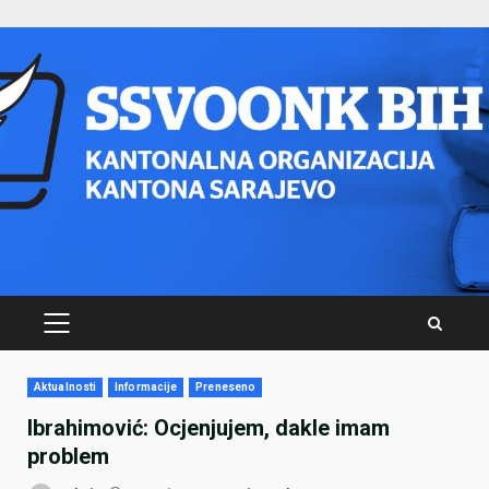
Skip
to
content
PRIMARY
MENU
Aktualnosti
Informacije
Preneseno
Ibrahimović: Ocjenjujem, dakle imam
problem