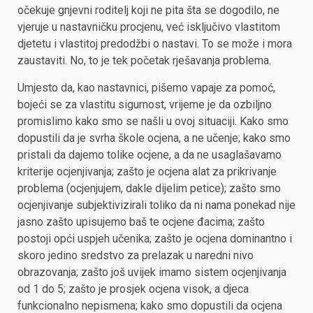
očekuje gnjevni roditelj koji ne pita šta se dogodilo, ne
vjeruje u nastavničku procjenu, već isključivo vlastitom
djetetu i vlastitoj predodžbi o nastavi. To se može i mora
zaustaviti. No, to je tek početak rješavanja problema.
Umjesto da, kao nastavnici, pišemo vapaje za pomoć,
bojeći se za vlastitu sigurnost, vrijeme je da ozbiljno
promislimo kako smo se našli u ovoj situaciji. Kako smo
dopustili da je svrha škole ocjena, a ne učenje; kako smo
pristali da dajemo tolike ocjene, a da ne usaglašavamo
kriterije ocjenjivanja; zašto je ocjena alat za prikrivanje
problema (ocjenjujem, dakle dijelim petice); zašto smo
ocjenjivanje subjektivizirali toliko da ni nama ponekad nije
jasno zašto upisujemo baš te ocjene đacima; zašto
postoji opći uspjeh učenika; zašto je ocjena dominantno i
skoro jedino sredstvo za prelazak u naredni nivo
obrazovanja; zašto još uvijek imamo sistem ocjenjivanja
od 1 do 5; zašto je prosjek ocjena visok, a djeca
funkcionalno nepismena; kako smo dopustili da ocjena