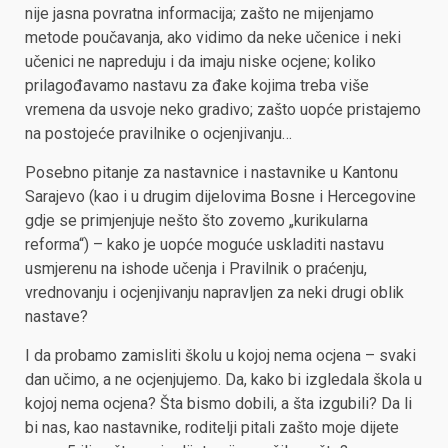
nije jasna povratna informacija; zašto ne mijenjamo
metode poučavanja, ako vidimo da neke učenice i neki
učenici ne napreduju i da imaju niske ocjene; koliko
prilagođavamo nastavu za đake kojima treba više
vremena da usvoje neko gradivo; zašto uopće pristajemo
na postojeće pravilnike o ocjenjivanju…
Posebno pitanje za nastavnice i nastavnike u Kantonu
Sarajevo (kao i u drugim dijelovima Bosne i Hercegovine
gdje se primjenjuje nešto što zovemo „kurikularna
reforma“) – kako je uopće moguće uskladiti nastavu
usmjerenu na ishode učenja i Pravilnik o praćenju,
vrednovanju i ocjenjivanju napravljen za neki drugi oblik
nastave?
I da probamo zamisliti školu u kojoj nema ocjena – svaki
dan učimo, a ne ocjenjujemo. Da, kako bi izgledala škola u
kojoj nema ocjena? Šta bismo dobili, a šta izgubili? Da li
bi nas, kao nastavnike, roditelji pitali zašto moje dijete