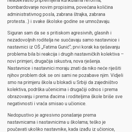
neadekvatno pripremljena kurikularna reforma,
bombardovanje novim propisima, povećana količina
administrativnog posla, zabrana štrajka, zabrana
protesta…) i svake školske godine se umnožavaju.
Siguran sam da se s pritiskom agresivnih, glasnih i
nezadovoljnih roditelja ne suočavaju samo nastavnice i
nastavnici iz OŠ „Fatima Gunić“; prvi korak ka rješavanju
problema bila bi reakcija i drugih nastavničkih kolektiva –
novi primjeri, drugačija iskustva, nova rješenja.
Nastavnice i nastavnici moraju znati da niko neće riješiti
njihov problem dok se oni sami ne pozabave njim. Vidjeli
smo na primjeru škola u blokadi u Srbiji da zajedništvo
kolektiva, podrška učenicima i drugačiji odnos i prema
obrazovanju i prema đacima i roditeljima škole briše sve
negativnosti i vraća smisao u učionice.
Nedopustivo je agresivno ponašanje prema
nastavnicama i nastavnicima u školama; teško je
poučavati ukoliko nastavnike, kada izađu iz učionice,