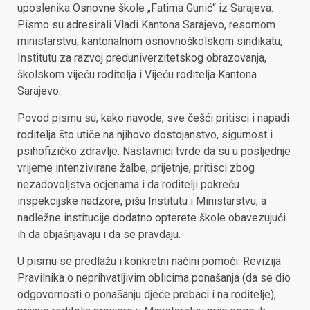
uposlenika Osnovne škole „Fatima Gunić“ iz Sarajeva.
Pismo su adresirali Vladi Kantona Sarajevo, resornom
ministarstvu, kantonalnom osnovnoškolskom sindikatu,
Institutu za razvoj preduniverzitetskog obrazovanja,
školskom vijeću roditelja i Vijeću roditelja Kantona
Sarajevo.
Povod pismu su, kako navode, sve češći pritisci i napadi
roditelja što utiče na njihovo dostojanstvo, sigurnost i
psihofizičko zdravlje. Nastavnici tvrde da su u posljednje
vrijeme intenzivirane žalbe, prijetnje, pritisci zbog
nezadovoljstva ocjenama i da roditelji pokreću
inspekcijske nadzore, pišu Institutu i Ministarstvu, a
nadležne institucije dodatno opterete škole obavezujući
ih da objašnjavaju i da se pravdaju.
U pismu se predlažu i konkretni načini pomoći: Revizija
Pravilnika o neprihvatljivim oblicima ponašanja (da se dio
odgovornosti o ponašanju djece prebaci i na roditelje);