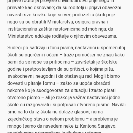
prijave roditelja provjere u Ministarstvu prije nego ih
prihvate kao osnovane; da su roditelji u prijavi obavezni
navesti sve korake koje su već poduzeli u školi prije
nego su se obratili Ministarstvu; osigura pravna i
institucionalna zaštita nastavnicima od mobinga; da
Ministarstvo edukuje roditelje o njihovim obavezama.
Sudeći po sadržaju i tonu pisma, nastavnici u spomenutoj
školi su ogorčeni i očajni – traže pomoć jer ne znaju kako
sami da se nose sa pritiscima – završetak je školske
godine i pretpostavljam da su pritisci, o kojima pišu,
svakodnevni, neugodni i da otežavaju rad. Mogli bismo
dovesti u pitanje formu – zašto se uopće obraćati
nekome ko je suodgovoran za situaciju i zašto pisati
otvoreno pismo – ali je reakcija važna: nastavnici jedne
škole su razgovarali i supotpisali otvoreno pismo. Navikli
smo na to da iz škola ne dolaze glasovi, nema
zajedničkog stava o nekom problemu – a problema je
mnogo (samo da navedem neke iz Kantona Sarajevo: