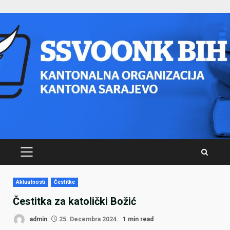
Skip
to
content
PRIMARY
MENU
Aktualnosti
Čestitke
Čestitka za katolički Božić
admin
25. Decembra 2024.
1 min read