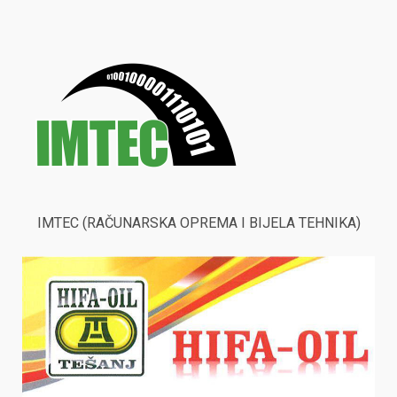
IMTEC (RAČUNARSKA OPREMA I BIJELA TEHNIKA)