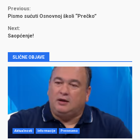
Continue
Previous:
Pismo sućuti Osnovnoj školi “Prečko”
Reading
Next:
Saopćenje!
SLIČNE OBJAVE
Aktualnosti
Informacije
Preneseno