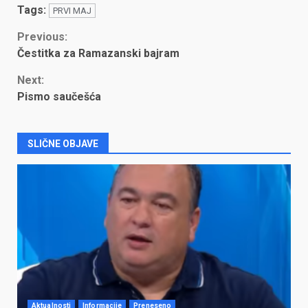
Tags:
PRVI MAJ
Continue
Previous:
Čestitka za Ramazanski bajram
Reading
Next:
Pismo saučešća
SLIČNE OBJAVE
Aktualnosti
Informacije
Preneseno