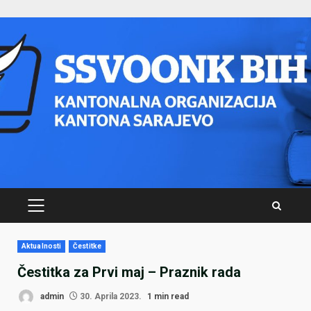
Skip
to
content
PRIMARY
MENU
Aktualnosti
Čestitke
Čestitka za Prvi maj – Praznik rada
admin
30. Aprila 2023.
1 min read