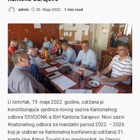
admin
20. Maja 2022.
1 min read
U četvrtak, 19. maja 2022. godine, održana je
konstituirajuća sjednica novog saziva Kantonalnog
odbora SSVOONK-a BiH Kantona Sarajevo. Novi saziv
Knatonalnog odbora za mandatni period 2022. – 2026.
koji je izabran na Kantonalnoj konferenciji održanoj 31.
marta čine Admir Šuvalić kao predsjednik, te članovi