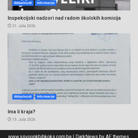
Aktualnosti
Informacije
Inspekcijski nadzori nad radom školskih komisija
21. Jula 2026.
Aktualnosti
Informacije
Ima li kraja?
15. Jula 2026.
www.ssvoonkbihkoks.com.ba
|
DarkNews
by AF themes.