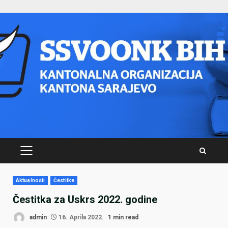
Skip
to
content
PRIMARY
MENU
Aktualnosti
Čestitke
Čestitka za Uskrs 2022. godine
admin
16. Aprila 2022.
1 min read