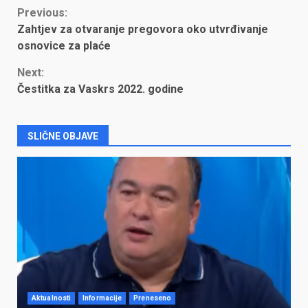
Continue
Previous:
Zahtjev za otvaranje pregovora oko utvrđivanje
Reading
osnovice za plaće
Next:
Čestitka za Vaskrs 2022. godine
SLIČNE OBJAVE
Aktualnosti
Informacije
Preneseno