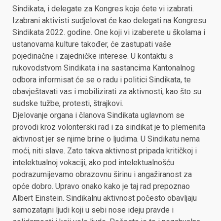
Sindikata, i delegate za Kongres koje ćete vi izabrati.
Izabrani aktivisti sudjelovat će kao delegati na Kongresu
Sindikata 2022. godine. One koji vi izaberete u školama i
ustanovama kulture također, će zastupati vaše
pojedinačne i zajedničke interese. U kontaktu s
rukovodstvom Sindikata i na sastancima Kantonalnog
odbora informisat će se o radu i politici Sindikata, te
obavještavati vas i mobilizirati za aktivnosti, kao što su
sudske tužbe, protesti, štrajkovi.
Djelovanje organa i članova Sindikata uglavnom se
provodi kroz volonterski rad i za sindikat je to plemenita
aktivnost jer se njime brine o ljudima. U Sindikatu nema
moći, niti slave. Zato takva aktivnost pripada kritičkoj i
intelektualnoj vokaciji, ako pod intelektualnošću
podrazumijevamo obrazovnu širinu i angažiranost za
opće dobro. Upravo onako kako je taj rad prepoznao
Albert Einstein. Sindikalnu aktivnost počesto obavljaju
samozatajni ljudi koji u sebi nose ideju pravde i