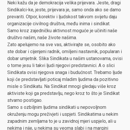
Neki kažu da je demokracija velika prijevara. Jeste, dragi
Sindikalci-ke, jeste, prijevara je, samo onda ako se damo
prevariti. Otpor, korektiv i ljudskost takvom svijetu daju
organizacije civilnog društva, među inima i sindikat.
Samo kroz zajedničku aktivnost moguće je učiniti naše
društvo našim, naše živote našima.
Zato apelujemo na sve vas, aktivirajte se, osobito ako
ste dobar i cijenjeni radnik, omiljeni nastavnik, popularan i
dobar umjetnik. Slika Sindikata u našim ustanovama, ovisi
o tome jesu li takvi ljudi njegovi predstavnici. A o slici
Sindikata ovisi njegova snaga i budućnost. Trebamo ljude
koji će predstavljati poticaj mladim ljudima da pozitivno
misle o Sindikatu. Na Sindikat mnogi gledaju više kroz
aktiviste koji ga predstavlju, nego kroz to što je Sindikat
stvarno postigao.
Samo s ozbiljnim ljudima sindikati u nepovoljnom
okruženju mogu preživjeti i uspjeti. Sindikatima u nekim
zapadnim zemljama to je u zavidnoj mjeri uspjelo, ali u
nekima i nije, u nekima su veoma slabi i na margini