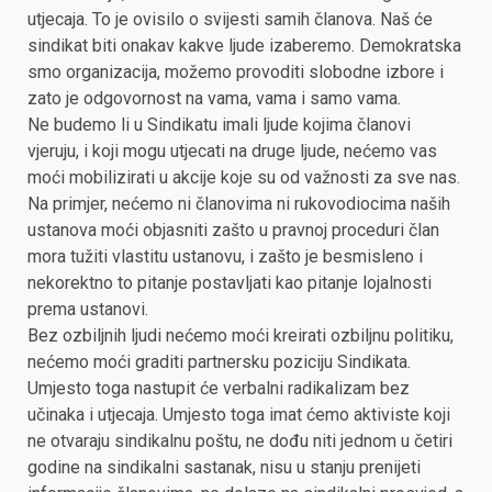
utjecaja. To je ovisilo o svijesti samih članova. Naš će
sindikat biti onakav kakve ljude izaberemo. Demokratska
smo organizacija, možemo provoditi slobodne izbore i
zato je odgovornost na vama, vama i samo vama.
Ne budemo li u Sindikatu imali ljude kojima članovi
vjeruju, i koji mogu utjecati na druge ljude, nećemo vas
moći mobilizirati u akcije koje su od važnosti za sve nas.
Na primjer, nećemo ni članovima ni rukovodiocima naših
ustanova moći objasniti zašto u pravnoj proceduri član
mora tužiti vlastitu ustanovu, i zašto je besmisleno i
nekorektno to pitanje postavljati kao pitanje lojalnosti
prema ustanovi.
Bez ozbiljnih ljudi nećemo moći kreirati ozbiljnu politiku,
nećemo moći graditi partnersku poziciju Sindikata.
Umjesto toga nastupit će verbalni radikalizam bez
učinaka i utjecaja. Umjesto toga imat ćemo aktiviste koji
ne otvaraju sindikalnu poštu, ne dođu niti jednom u četiri
godine na sindikalni sastanak, nisu u stanju prenijeti