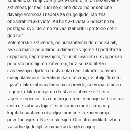
solidarnosti i koji vole ljude. Počesto je to i nezahvalna
aktivnost, jer naši ljudi ne cijene dovoljno nesebično
davanje vremena i napora za druge ljude, što zna
obeshrabriti aktiviste. Ali bez aktivista Sindikat ne bi
postigao sve što smo za vas izaborili u protekle četiri
godine.”
Volonterske aktivnosti, od humanitarnih do sindikalnih,
sve su manje popularne u današnje vrijeme. U potrebi za
uspjehom, napredovanjem, te udubljivanjem u svoj posao
počesto postajemo zatvoreni, bez senzibiliteta i
uživljavanja u ljude i društvo oko nas. Također, u ovom
manipulativnom liberalnom kapitalizmu, uz obilje “kruha i
igara” olako zaboravljamo na nepravde, razvojna pitanja i
tegobe, olako odbijamo društvene obaveze. U isto
vrijeme moćnici i svi oni čija je strast vladanje nad ljudima
ništa ne zaboravljaju. O sindikatima mediji krupnog
kapitala sustavno objavljuju neistine ili zanemaruju
povoljne vijesti. Nije to slučajno. Ono što sindikati izbore
za radne ljude njih zanima kao lanjski snijeg …