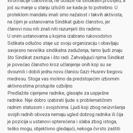
informacije članovima, ne dolaze na sindikalni prosvjed, a
još su manje u stanju izložiti se kada je to potrebno. U
proteklom mandatu imali smo nažalost i takvih aktivista,
na čijim je ustanovama Sindikat gubio članstvo, jer
članovi nisu niti znali niti razumjeli što radimo.
U onim ustanovama u kojima izabrano rukovodstvo
Sidikata odlučno staje uz svoju organizaciju i obavljaju
savjesno nevelika sindikalna zaduženja, tamo ljudi znaju
što Sindikat zastupa i što radi. Zahvaljujući njima Sindikat
je povećao članstvo kroz učlanjenje onih koji su se
dvoumili i dobili jednu novu članicu Gazi-Husrev begovu
medresu. Stoga vas molimo da predstojećim izbornim
aktivnostima pristupite ozbiljno.
Predlažite cijenjene radnike, glasajte za uspješne
radnike. Nije dobro izabirati ljude s problematičnim
radnim statusom i svojstvima. Ljudi koji zbog neizvršenja
svojih radnih obveza nemaju ugled dobrog radnika ili čija
je pozicija u ustanovi opterećena i slaba zbog istoga,
teško mogu, objektivno gledajući, nekoga čvrsto zaštiti