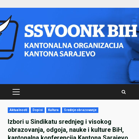
Skip
to
content
PRIMARY
MENU
Aktualnosti
Dopisi
Kultura
Srednje obrazovanje
Izbori u Sindikatu srednjeg i visokog
obrazovanja, odgoja, nauke i kulture BiH,
kantonalna konferencija Kantona Sarajevo