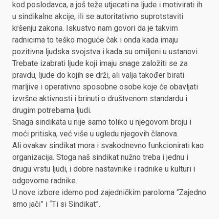
kod poslodavca, a još teže utjecati na ljude i motivirati ih
u sindikalne akcije, ili se autoritativno suprotstaviti
kršenju zakona. Iskustvo nam govori da je takvim
radnicima to teško moguće čak i onda kada imaju
pozitivna ljudska svojstva i kada su omiljeni u ustanovi.
Trebate izabrati ljude koji imaju snage založiti se za
pravdu, ljude do kojih se drži, ali valja također birati
marljive i operativno sposobne osobe koje će obavljati
izvršne aktivnosti i brinuti o društvenom standardu i
drugim potrebama ljudi.
Snaga sindikata u nije samo toliko u njegovom broju i
moći pritiska, već više u ugledu njegovih članova.
Ali ovakav sindikat mora i svakodnevno funkcionirati kao
organizacija. Stoga naš sindikat nužno treba i jednu i
drugu vrstu ljudi, i dobre nastavnike i radnike u kulturi i
odgovorne radnike.
U nove izbore idemo pod zajedničkim paroloma “Zajedno
smo jači” i “Ti si Sindikat”.