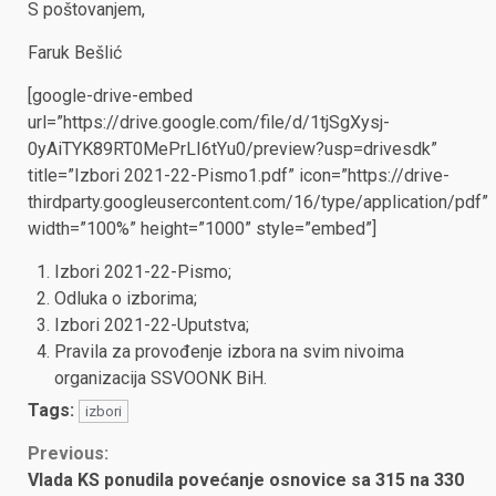
S poštovanjem,
Faruk Bešlić
[google-drive-embed
url=”https://drive.google.com/file/d/1tjSgXysj-
0yAiTYK89RT0MePrLI6tYu0/preview?usp=drivesdk”
title=”Izbori 2021-22-Pismo1.pdf” icon=”https://drive-
thirdparty.googleusercontent.com/16/type/application/pdf”
width=”100%” height=”1000” style=”embed”]
Izbori 2021-22-Pismo;
Odluka o izborima;
Izbori 2021-22-Uputstva;
Pravila za provođenje izbora na svim nivoima
organizacija SSVOONK BiH.
Tags:
izbori
Continue
Previous:
Vlada KS ponudila povećanje osnovice sa 315 na 330