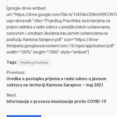
[google-drive-embed
url=”https://drive.google.com/file/d/1t43NoCENnHHRF2
usp=drivesdk” title=”Prijedlog Pravilnika sa kriterijima za
prijem radnika u radni odnos u predškolskim ustanovama,
osnovnim i srednjim školama kao javnim ustanovama na
području Kantona Sarajevo.pdf” icon=”https://drive-
thirdparty.googleusercontent.com/16/type/application/pdf”
width=”100%” height=”1000” style=”embed”]
Tags:
Prijedlog Pravilnika
Continue
Previous:
Uredba o postupku prijema u radni odnos u javnom
Reading
sektoru na teritoriji Kantona Sarajevo – maj 2021
Next:
Informacija o procesu imunizacije protiv COVID-19