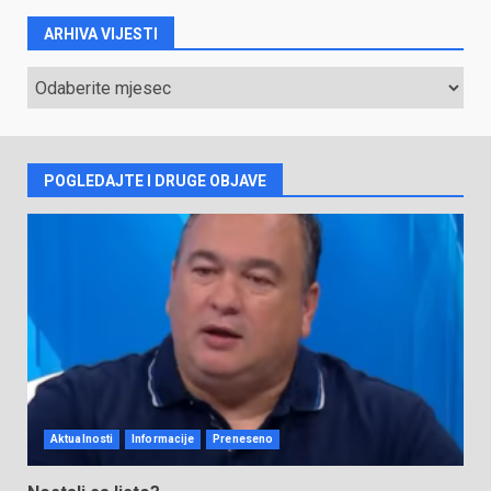
ARHIVA VIJESTI
ARHIVA
VIJESTI
POGLEDAJTE I DRUGE OBJAVE
Aktualnosti
Informacije
Preneseno