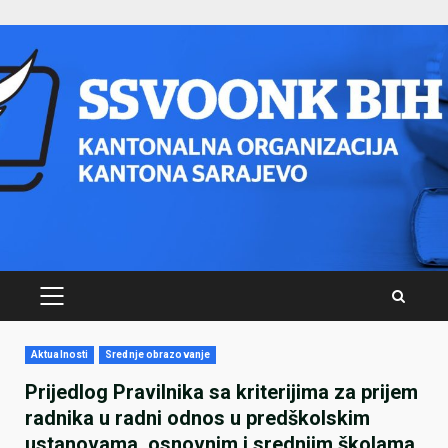
Skip
to
content
PRIMARY
MENU
Aktualnosti
Srednje obrazovanje
Prijedlog Pravilnika sa kriterijima za prijem
radnika u radni odnos u predškolskim
ustanovama, osnovnim i srednjim školama