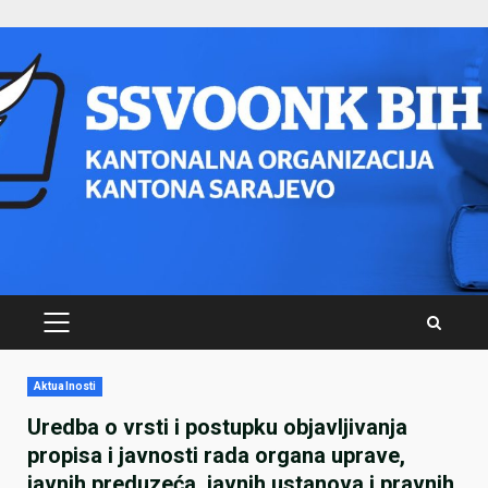
Skip
to
content
PRIMARY
MENU
Aktualnosti
Uredba o vrsti i postupku objavljivanja
propisa i javnosti rada organa uprave,
javnih preduzeća, javnih ustanova i pravnih