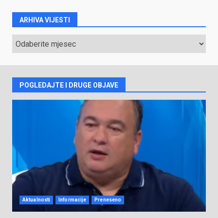
ARHIVA VIJESTI
ARHIVA
VIJESTI
POGLEDAJTE I DRUGE OBJAVE
Aktualnosti
Informacije
Preneseno