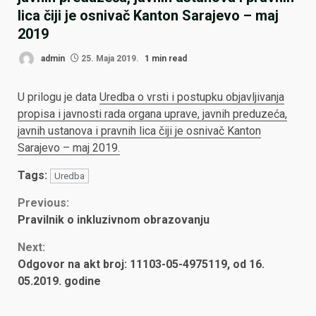
lica čiji je osnivač Kanton Sarajevo – maj
2019
admin
25. Maja 2019.
1 min read
U prilogu je data
Uredba o vrsti i postupku objavljivanja
propisa i javnosti rada organa uprave, javnih preduzeća,
javnih ustanova i pravnih lica čiji je osnivač Kanton
Sarajevo – maj 2019.
Tags:
Uredba
Continue
Previous:
Pravilnik o inkluzivnom obrazovanju
Reading
Next:
Odgovor na akt broj: 11103-05-4975119, od 16.
05.2019. godine