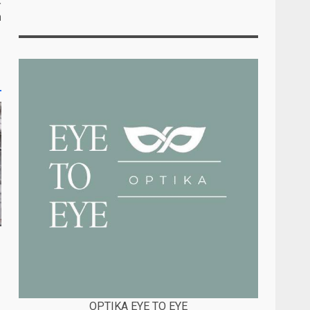
:
m
1
OPTIKA EYE TO EYE