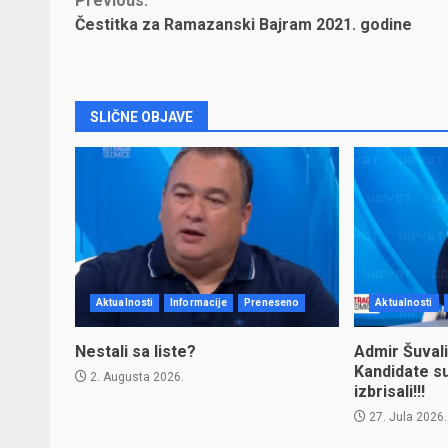
Continue
Previous:
Čestitka za Ramazanski Bajram 2021. godine
Reading
SLIČNE OBJAVE
Aktualnosti
Informacije
Preneseno
Aktualnosti
Nestali sa liste?
Admir Šuvali
Kandidate s
2. Augusta 2026.
izbrisali!!!
27. Jula 2026.