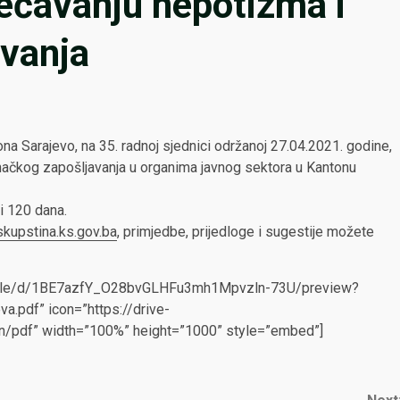
ečavanju nepotizma i
avanja
 Sarajevo, na 35. radnoj sjednici održanoj 27.04.2021. godine,
anačkog zapošljavanja u organima javnog sektora u Kantonu
i 120 dana.
skupstina.ks.gov.ba
, primjedbe, prijedloge i sugestije možete
om/file/d/1BE7azfY_O28bvGLHFu3mh1Mpvzln-73U/preview?
va.pdf” icon=”https://drive-
on/pdf” width=”100%” height=”1000” style=”embed”]