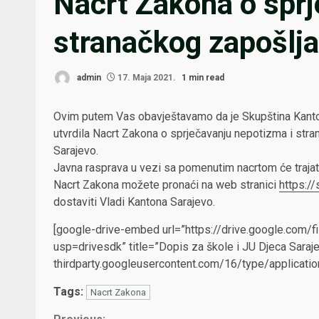
Nacrt Zakona o sprj
stranačkog zapošlj
admin
17. Maja 2021.
1 min read
Ovim putem Vas obavještavamo da je Skupština Kantona
utvrdila Nacrt Zakona o sprječavanju nepotizma i str
Sarajevo.
Javna rasprava u vezi sa pomenutim nacrtom će trajat
Nacrt Zakona možete pronaći na web stranici
https://
dostaviti Vladi Kantona Sarajevo.
[google-drive-embed url=”https://drive.google.c
usp=drivesdk” title=”Dopis za škole i JU Djeca Saraje
thirdparty.googleusercontent.com/16/type/applicati
Tags:
Nacrt Zakona