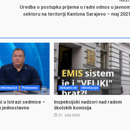
Next
Uredba o postupku prijema u radni odnos u javno
sektoru na teritoriji Kantona Sarajevo – maj 202
Informacije
Preneseno
Aktualnosti
Informacije
ć u Istrazi sedmice –
Inspekcijski nadzori nad radom
u jednostavno
školskih komisija
21. Jula 2026.