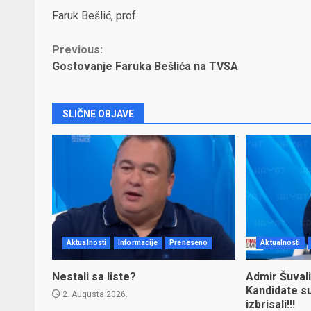
Faruk Bešlić, prof
Continue
Previous:
Gostovanje Faruka Bešlića na TVSA
Reading
SLIČNE OBJAVE
Aktualnosti
Informacije
Preneseno
Aktualnosti
Nestali sa liste?
Admir Šuvali
Kandidate s
2. Augusta 2026.
izbrisali!!!