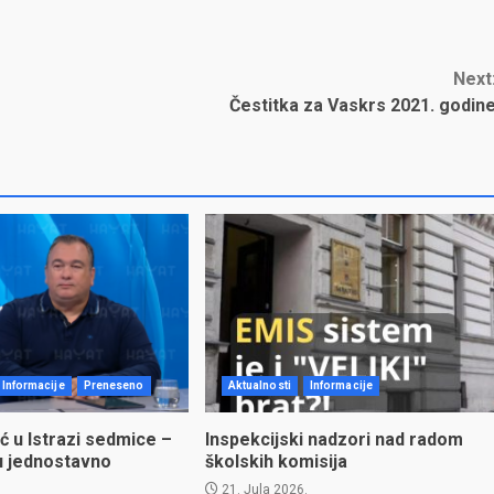
Next
Čestitka za Vaskrs 2021. godin
Informacije
Preneseno
Aktualnosti
Informacije
ć u Istrazi sedmice –
Inspekcijski nadzori nad radom
u jednostavno
školskih komisija
21. Jula 2026.