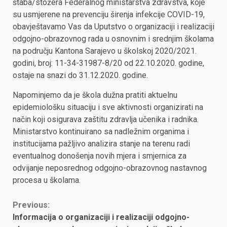
štaba/stožera Federalnog ministarstva zdravstva, koje
su usmjerene na prevenciju širenja infekcije COVID-19,
obavještavamo Vas da Uputstvo o organizaciji i realizaciji
odgojno-obrazovnog rada u osnovnim i srednjim školama
na području Kantona Sarajevo u školskoj 2020/2021.
godini, broj: 11-34-31987-8/20 od 22.10.2020. godine,
ostaje na snazi do 31.12.2020. godine.
Napominjemo da je škola dužna pratiti aktuelnu
epidemiološku situaciju i sve aktivnosti organizirati na
način koji osigurava zaštitu zdravlja učenika i radnika.
Ministarstvo kontinuirano sa nadležnim organima i
institucijama pažljivo analizira stanje na terenu radi
eventualnog donošenja novih mjera i smjernica za
odvijanje neposrednog odgojno-obrazovnog nastavnog
procesa u školama.
Continue
Previous:
Informacija o organizaciji i realizaciji odgojno-