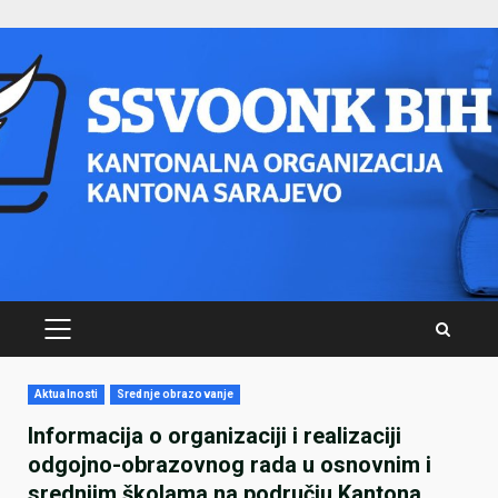
Skip
to
content
PRIMARY
MENU
Aktualnosti
Srednje obrazovanje
Informacija o organizaciji i realizaciji
odgojno-obrazovnog rada u osnovnim i
srednjim školama na području Kantona