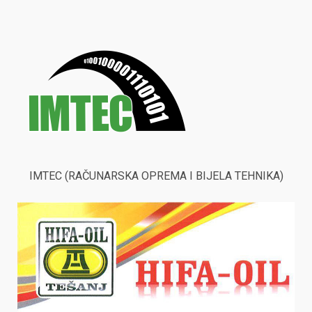
IMTEC (RAČUNARSKA OPREMA I BIJELA TEHNIKA)