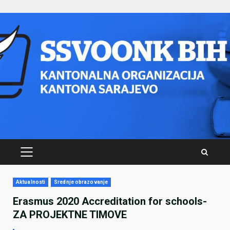
Skip
to
content
PRIMARY
MENU
Aktualnosti
Srednje obrazovanje
Erasmus 2020 Accreditation for schools-
ZA PROJEKTNE TIMOVE