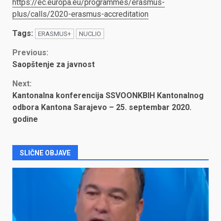
https://ec.europa.eu/programmes/erasmus-
plus/calls/2020-erasmus-accreditation
Tags:
ERASMUS+
NUCLIO
Continue
Previous:
Saopštenje za javnost
Reading
Next:
Kantonalna konferencija SSVOONKBIH Kantonalnog
odbora Kantona Sarajevo – 25. septembar 2020.
godine
SLIČNE OBJAVE