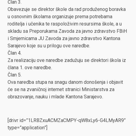
Član 3.
Obavezuje se direktor škole da rad produženog boravka
u osnovnim školama organizuje prema potrebama
roditelja i učenika te raspoloživim resursima škole, a u
skladu sa Preporukama Zavoda za javno zdravstvo FBiH
i Smjernicama JU Zavoda za javno zdravstvo Kantona
Sarajevo koje su u prilogu ove naredbe.
Član 4.
Za realizaciju ove naredbe zadužuju se direktori škola iz
člana 1. ove naredbe.
Član 5.
Ova naredba stupa na snagu danom donošenja i objavit
će se na zvaničnoj internet stranici Ministarstva za
obrazovanje, nauku i mlade Kantona Sarajevo.
[drivr id=”1LRBZxuACMZaCMPY-qW8xLy6-G4LMyAR9”
type=”application”]