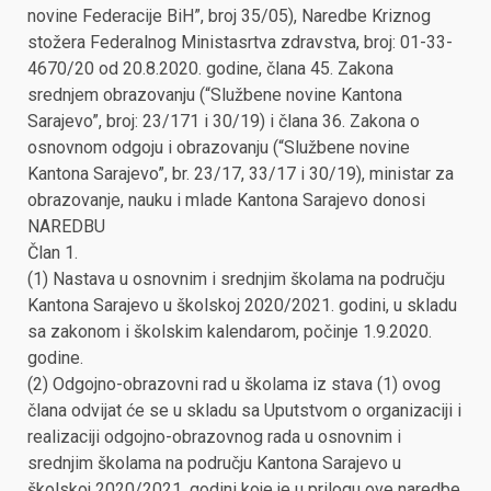
novine Federacije BiH”, broj 35/05), Naredbe Kriznog
stožera Federalnog Ministasrtva zdravstva, broj: 01-33-
4670/20 od 20.8.2020. godine, člana 45. Zakona
srednjem obrazovanju (“Službene novine Kantona
Sarajevo”, broj: 23/171 i 30/19) i člana 36. Zakona o
osnovnom odgoju i obrazovanju (“Službene novine
Kantona Sarajevo”, br. 23/17, 33/17 i 30/19), ministar za
obrazovanje, nauku i mlade Kantona Sarajevo donosi
NAREDBU
Član 1.
(1) Nastava u osnovnim i srednjim školama na području
Kantona Sarajevo u školskoj 2020/2021. godini, u skladu
sa zakonom i školskim kalendarom, počinje 1.9.2020.
godine.
(2) Odgojno-obrazovni rad u školama iz stava (1) ovog
člana odvijat će se u skladu sa Uputstvom o organizaciji i
realizaciji odgojno-obrazovnog rada u osnovnim i
srednjim školama na području Kantona Sarajevo u
školskoj 2020/2021. godini koje je u prilogu ove naredbe.