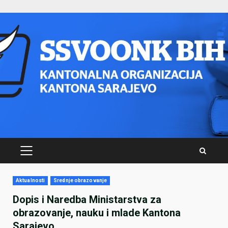
Skip
to
content
PRIMARY
MENU
Aktualnosti
Srednje obrazovanje
Dopis i Naredba Ministarstva za
obrazovanje, nauku i mlade Kantona
Sarajevo