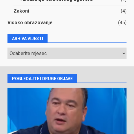
Zakoni
(4)
Visoko obrazovanje
(45)
ARHIVA VIJESTI
ARHIVA
VIJESTI
POGLEDAJTE I DRUGE OBJAVE