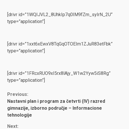
[drivr id=”1WQIJVL2_8UhkIp7q0IM9fZm_syIrN_2U”
type=”application”]
[drivr id=”1xxt6xEwxV8TqGqOTOEIm1ZJuR83etFbk”
type=”application”]
[drivr id=”1FRcxRUO9xI5rx8lAjy_W1w2Yyw5iS8Rg”
type=”application”]
Continue
Previous:
Nastavni plan i program za četvrti (IV) razred
Reading
gimnazije, izborno područje – Informacione
tehnologije
Next: