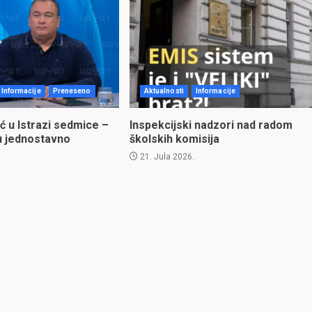
Informacije
Preneseno
Aktualnosti
Informacije
ć u Istrazi sedmice –
Inspekcijski nadzori nad radom
u jednostavno
školskih komisija
21. Jula 2026.