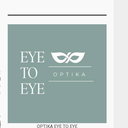
:
d
e
e
OPTIKA EYE TO EYE