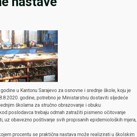
ne nastave
godine u Kantonu Sarajevo za osnovne i srednje škole, koju je
8.8.2020. godine, potrebno je Ministarstvu dostaviti sljedeće
srednjim školama za stručno obrazovanje i obuku:
u kod poslodavca trebaju odmah zatražiti pismeno očitovanje
ti, uz obavezno poštivanje svih propisanih epidemioloških mjera,
kojem procentu se praktična nastava može realizirati u školskim