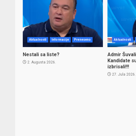
Aktualnosti
Informacije
Preneseno
Aktualnosti
Nestali sa liste?
Admir Šuvali
Kandidate s
2. Augusta 2026.
izbrisali!!!
27. Jula 2026.