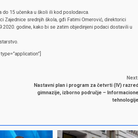
a do 15 učenika u školi ili kod poslodavca.
 Zajednice srednjih škola, gđi Fatimi Omerović, direktorici
.9.2020. godine, kako bi se zatim objedinjeni podaci dostavili u
starstvo.
ype=”application”]
Next
Nastavni plan i program za četvrti (IV) razre
gimnazije, izborno područje – Informacion
tehnologij