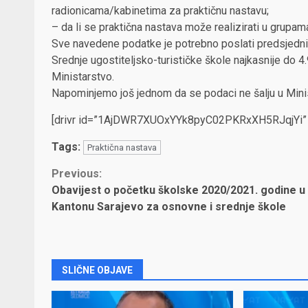
radionicama/kabinetima za praktičnu nastavu;
– da li se praktična nastava može realizirati u grupam
Sve navedene podatke je potrebno poslati predsjednici
Srednje ugostiteljsko-turističke škole najkasnije do 4
Ministarstvo.
Napominjemo još jednom da se podaci ne šalju u Mini
[drivr id=”1AjDWR7XUOxYYk8pyC02PKRxXH5RJqjYi” t
Tags:
Praktična nastava
Continue
Previous:
Obavijest o početku školske 2020/2021. godine u
Reading
Kantonu Sarajevo za osnovne i srednje škole
SLIČNE OBJAVE