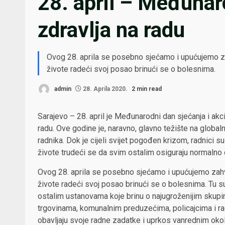
28. april – Međunaro
zdravlja na radu
Ovog 28. aprila se posebno sjećamo i upućujemo z
živote radeći svoj posao brinući se o bolesnima.
admin
28. Aprila 2020.
2 min read
Sarajevo – 28. april je Međunarodni dan sjećanja i akcij
radu. Ove godine je, naravno, glavno težište na global
radnika. Dok je cijeli svijet pogođen krizom, radnici su
živote trudeći se da svim ostalim osiguraju normalno 
Ovog 28. aprila se posebno sjećamo i upućujemo zahv
živote radeći svoj posao brinući se o bolesnima. Tu s
ostalim ustanovama koje brinu o najugroženijim skupi
trgovinama, komunalnim preduzećima, policajcima i r
obavljaju svoje radne zadatke i uprkos vanrednim ok