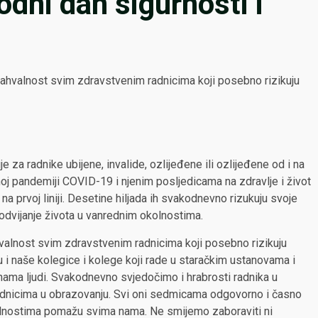
dni dan sigurnosti i
ahvalnost svim zdravstvenim radnicima koji posebno rizikuju
e za radnike ubijene, invalide, ozlijeđene ili ozlijeđene od i na
noj pandemiji COVID-19 i njenim posljedicama na zdravlje i život
 na prvoj liniji. Desetine hiljada ih svakodnevno rizukuju svoje
odvijanje života u vanrednim okolnostima.
alnost svim zdravstvenim radnicima koji posebno rizikuju
u i naše kolegice i kolege koji rade u staračkim ustanovama i
nama ljudi. Svakodnevno svjedočimo i hrabrosti radnika u
adnicima u obrazovanju. Svi oni sedmicama odgovorno i časno
olnostima pomažu svima nama. Ne smijemo zaboraviti ni