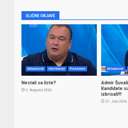
SLIČNE OBJAVE
Aktualnosti
Informacije
Preneseno
Aktualnosti
Nestali sa liste?
Admir Šuvali
Kandidate s
2. Augusta 2026.
izbrisali!!!
27. Jula 2026.