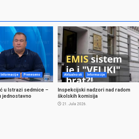
Informacije
Preneseno
Aktualnosti
Informacije
ć u Istrazi sedmice –
Inspekcijski nadzori nad radom
u jednostavno
školskih komisija
21. Jula 2026.