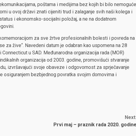
elekomunikacijama, poštama i medijima bez kojih bi bilo nemoguć
 u ovoj državi znati cijeniti trud i zalaganje svih naši kolega i
i status i ekonomsko-socijalni položaj, a ne na dodatnom
egovini.
a komemoracijom za sve žrtve profesionalnih bolesti i povreda na
 se za žive“. Navedeni datum je odabran kao uspomena na 28
žavi Connecticut u SAD. Međunarodna organizacija rada (MOR)
indikalnih organizacija od 2003. godine, promovišući stvaranje
radu, izvršavajući svoje obaveze i odgovornost za sprječavanje
m, te osiguranjem bezbjednog povratka svojim domovima i
Next
Prvi maj – praznik rada 2020. godin