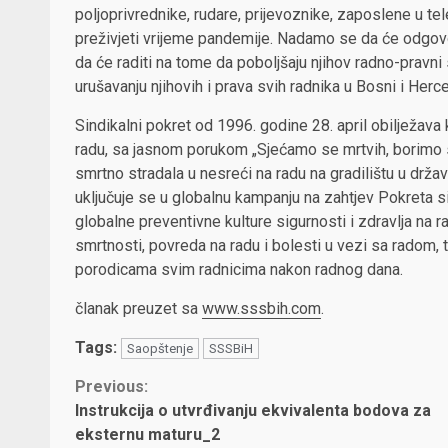
poljoprivrednike, rudare, prijevoznike, zaposlene u t
preživjeti vrijeme pandemije. Nadamo se da će odgovorni
da će raditi na tome da poboljšaju njihov radno-pravn
urušavanju njihovih i prava svih radnika u Bosni i Herc
Sindikalni pokret od 1996. godine 28. april obilježav
radu, sa jasnom porukom „Sjećamo se mrtvih, borimo
smrtno stradala u nesreći na radu na gradilištu u dr
uključuje se u globalnu kampanju na zahtjev Pokreta s
globalne preventivne kulture sigurnosti i zdravlja na 
smrtnosti, povreda na radu i bolesti u vezi sa rado
porodicama svim radnicima nakon radnog dana.
članak preuzet sa
www.sssbih.com
.
Tags:
Saopštenje
SSSBiH
Continue
Previous:
Instrukcija o utvrđivanju ekvivalenta bodova za
Reading
eksternu maturu_2