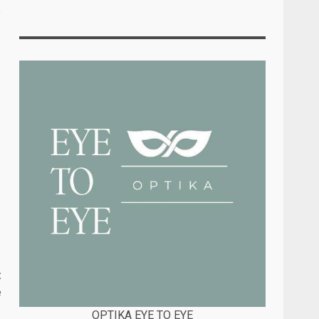
e
:
e
OPTIKA EYE TO EYE